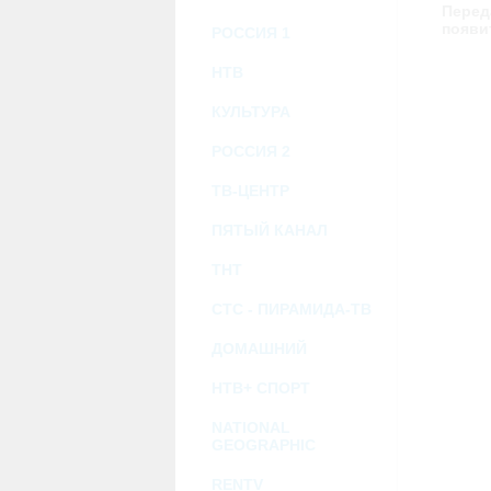
возможными или возникшими потерями и
Перед
услугами, доступными на или полученными
появи
РОССИЯ 1
информацию или ссылки на внешние ресу
2.7. Пользователь принимает положение о 
Администрация Сайта не несет какой-либо 
НТВ
3. Прочие условия
КУЛЬТУРА
3.1. Все возможные споры, вытекающие и
Федерации.
РОССИЯ 2
3.2. Ничто в Соглашении не может поним
совместной деятельности, отношений лич
3.3. Признание судом какого-либо полож
ТВ-ЦЕНТР
Соглашения.
3.4. Бездействие со стороны Администра
ПЯТЫЙ КАНАЛ
позднее соответствующие действия в защи
ТНТ
Политика конфиденциальности и со
СТС - ПИРАМИДА-ТВ
ДОМАШНИЙ
НТВ+ СПОРТ
NATIONAL
GEOGRAPHIC
RENTV