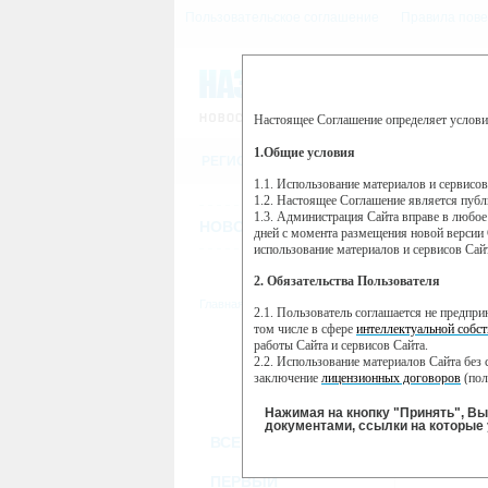
Пользовательское соглашение
Правила пове
Настоящее Соглашение определяет услови
Этот сайт использует сервис веб-ан
(далее — Яндекс).
1.Общие условия
РЕГИСТРАЦИЯ
Сервис Яндекс Метрика использует 
пользовательской активности.
1.1. Использование материалов и сервисо
1.2. Настоящее Соглашение является пуб
Собранная при помощи cookie инфор
1.3. Администрация Сайта вправе в любое
использовании вами данного сайта, 
НОВОСТИ
СТАТЬИ
ОБЪЯВЛЕНИ
Яндекс будет обрабатывать эту инфо
дней с момента размещения новой версии 
активности на сайте. Яндекс обраба
использование материалов и сервисов Сай
Вы можете отказаться от использова
2. Обязательства Пользователя
https://yandex.ru/support/metrika/gen
Главная
//
ТВ-программа
2.1. Пользователь соглашается не предпр
Нажимая на кнопку "Принять", Вы
том числе в сфере
интеллектуальной собст
работы Сайта и сервисов Сайта.
ВТ
ПН
2.2. Использование материалов Сайта без 
15 октября
16
14 октября
заключение
лицензионных договоров
(пол
2.3. При
цитировании
материалов Сайта, в
2.4. Комментарии и иные записи Пользова
Нажимая на кнопку "Принять", В
морали и нравственности.
документами, ссылки на которые 
ВСЕ КАНАЛЫ
2.5. Пользователь предупрежден о том, чт
содержаться на сайте.
2.6. Пользователь согласен с тем, что Ад
ПЕРВЫЙ