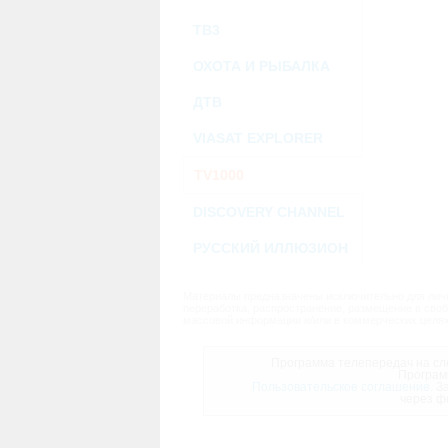
ТВ3
ОХОТА И РЫБАЛКА
ДТВ
VIASAT EXPLORER
TV1000
DISCOVERY CHANNEL
РУССКИЙ ИЛЛЮЗИОН
Материалы предназначены исключительно для личн
переработка, распространение, размещение в своб
массовой информации и/или в коммерческих целях
Программа телепередач на сле
Програм
Пользовательское соглашение.
За
через ф