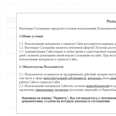
Пользовательское соглашение
Правила поведения на сайте
9 августа, воскресенье, 9
Предупр
Поль
Погода:
0°C, ночью 0°C
Настоящее Соглашение определяет условия использования Пользователям
Этот сайт использует сервис веб-аналитики Яндекс Метрика, пр
(далее — Яндекс).
1.Общие условия
РЕГИСТРАЦИЯ
ВО
Сервис Яндекс Метрика использует технологию “cookie” — неб
пользовательской активности.
1.1. Использование материалов и сервисов Сайта регулируется нормами 
1.2. Настоящее Соглашение является публичной офертой. Получая досту
Собранная при помощи cookie информация не может идентифици
1.3. Администрация Сайта вправе в любое время в одностороннем порядк
использовании вами данного сайта, собранная при помощи cooki
НОВОСТИ
СТАТЬИ
ОБЪЯВЛЕНИЯ
ВЕБКАМЕРЫ
ЕЩ
Яндекс будет обрабатывать эту информацию в интересах владель
дней с момента размещения новой версии Соглашения на сайте. При несог
активности на сайте. Яндекс обрабатывает эту информацию в п
использование материалов и сервисов Сайта.
Вы можете отказаться от использования cookies, выбрав соотв
2. Обязательства Пользователя
https://yandex.ru/support/metrika/general/opt-out.html Однако эт
//
Главная
ТВ-программа
2.1. Пользователь соглашается не предпринимать действий, которые мог
Нажимая на кнопку "Принять", Вы соглашаетесь на обработк
том числе в сфере
интеллектуальной собственности
,
авторских
и/или
смеж
работы Сайта и сервисов Сайта.
2.2. Использование материалов Сайта без согласия
правообладателей
не д
ПН
ВТ
СР
ЧТ
заключение
лицензионных договоров
(получение лицензий) от Правообла
17 июня
18 июня
19 июня
20 июня
2
2.3. При
цитировании
материалов Сайта, включая охраняемые авторские пр
2.4. Комментарии и иные записи Пользователя на Сайте не должны вступ
Нажимая на кнопку "Принять", Вы соглашаетесь с положен
морали и нравственности.
документами, ссылки на которые указаны в соглашении.
Все
Сериалы
Фильм
2.5. Пользователь предупрежден о том, что Администрация Сайта не несе
ВСЕ КАНАЛЫ
содержаться на сайте.
2.6. Пользователь согласен с тем, что Администрация Сайта не несет от