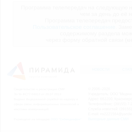
Программа телепередач на следующую н
чем за день до её 
Программа телепередач предо
Пользовательское соглашение.
Заме
содержимому раздела мож
через форму обратной связи (кн
НОВОСТИ
СТАТ
© 2006–2026
Свидетельство о регистрации СМИ
Учредитель: ООО "Медиа
Эл № ФС77-54913 от 26.07.2013
Адрес: 662200, Красноярск
Выдано Федеральной службой по надзору в
Телефон/Факс: (39155) 7-2
сфере связи, информационных технологий и
Служба новостей: (39155)
массовых коммуникаций.
E-mail: nv2221564@yande
Выходные данные СМИ
Размещено на площадке
ООО "Сибмедиафон"