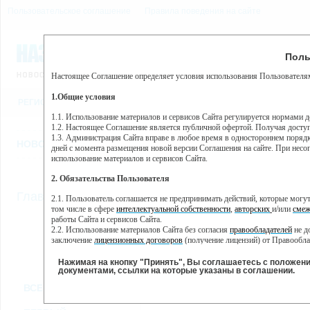
Пользовательское соглашение
Правила поведения на сайте
6 августа, четверг, 23:36
Предупр
Поль
Погода:
0°C, ночью 0°C
Настоящее Соглашение определяет условия использования Пользователям
Этот сайт использует сервис веб-аналитики Яндекс Метрика, пр
(далее — Яндекс).
1.Общие условия
РЕГИСТРАЦИЯ
ВО
Сервис Яндекс Метрика использует технологию “cookie” — неб
пользовательской активности.
1.1. Использование материалов и сервисов Сайта регулируется нормами 
1.2. Настоящее Соглашение является публичной офертой. Получая досту
Собранная при помощи cookie информация не может идентифици
1.3. Администрация Сайта вправе в любое время в одностороннем порядк
использовании вами данного сайта, собранная при помощи cooki
НОВОСТИ
СТАТЬИ
ОБЪЯВЛЕНИЯ
ВЕБКАМЕРЫ
ЕЩ
Яндекс будет обрабатывать эту информацию в интересах владель
дней с момента размещения новой версии Соглашения на сайте. При несог
активности на сайте. Яндекс обрабатывает эту информацию в п
использование материалов и сервисов Сайта.
Вы можете отказаться от использования cookies, выбрав соотв
2. Обязательства Пользователя
https://yandex.ru/support/metrika/general/opt-out.html Однако эт
//
Главная
ТВ-программа
2.1. Пользователь соглашается не предпринимать действий, которые мог
Нажимая на кнопку "Принять", Вы соглашаетесь на обработк
том числе в сфере
интеллектуальной собственности
,
авторских
и/или
смеж
работы Сайта и сервисов Сайта.
2.2. Использование материалов Сайта без согласия
правообладателей
не д
ПН
ВТ
СР
ЧТ
заключение
лицензионных договоров
(получение лицензий) от Правообла
06 июня
07 июня
08 июня
1
09 июня
2.3. При
цитировании
материалов Сайта, включая охраняемые авторские пр
2.4. Комментарии и иные записи Пользователя на Сайте не должны вступ
Нажимая на кнопку "Принять", Вы соглашаетесь с положен
морали и нравственности.
документами, ссылки на которые указаны в соглашении.
Все
Сериалы
Фильм
2.5. Пользователь предупрежден о том, что Администрация Сайта не несе
ВСЕ КАНАЛЫ
содержаться на сайте.
2.6. Пользователь согласен с тем, что Администрация Сайта не несет от