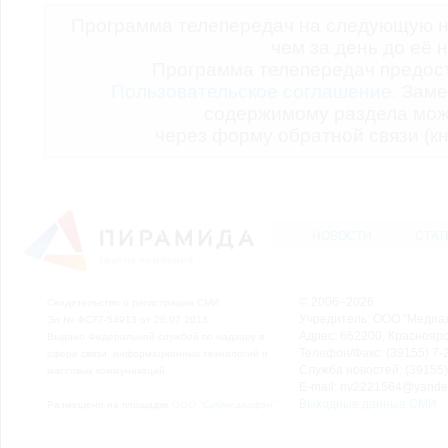
Программа телепередач на следующую н
чем за день до её 
Программа телепередач предо
Пользовательское соглашение.
Заме
содержимому раздела мож
через форму обратной связи (кн
НОВОСТИ
СТАТ
© 2006–2026
Свидетельство о регистрации СМИ
Учредитель: ООО "Медиа
Эл № ФС77-54913 от 26.07.2013
Адрес: 662200, Красноярск
Выдано Федеральной службой по надзору в
Телефон/Факс: (39155) 7-2
сфере связи, информационных технологий и
Служба новостей: (39155)
массовых коммуникаций.
E-mail: nv2221564@yande
Выходные данные СМИ
Размещено на площадке
ООО "Сибмедиафон"