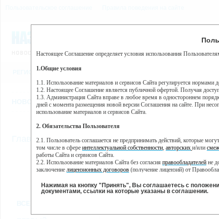
Пользовательское соглашение
Правила поведения на сайте
6 августа, четверг, 12:52
Предупр
Поль
Погода:
0°C, ночью 0°C
Настоящее Соглашение определяет условия использования Пользователям
Этот сайт использует сервис веб-аналитики Яндекс Метрика, пр
(далее — Яндекс).
1.Общие условия
РЕГИСТРАЦИЯ
ВО
Сервис Яндекс Метрика использует технологию “cookie” — неб
пользовательской активности.
1.1. Использование материалов и сервисов Сайта регулируется нормами 
1.2. Настоящее Соглашение является публичной офертой. Получая досту
Собранная при помощи cookie информация не может идентифици
1.3. Администрация Сайта вправе в любое время в одностороннем порядк
использовании вами данного сайта, собранная при помощи cooki
НОВОСТИ
СТАТЬИ
ОБЪЯВЛЕНИЯ
ВЕБКАМЕРЫ
ЕЩ
Яндекс будет обрабатывать эту информацию в интересах владель
дней с момента размещения новой версии Соглашения на сайте. При несог
активности на сайте. Яндекс обрабатывает эту информацию в п
использование материалов и сервисов Сайта.
Вы можете отказаться от использования cookies, выбрав соотв
2. Обязательства Пользователя
https://yandex.ru/support/metrika/general/opt-out.html Однако эт
//
Главная
ТВ-программа
2.1. Пользователь соглашается не предпринимать действий, которые мог
Нажимая на кнопку "Принять", Вы соглашаетесь на обработк
том числе в сфере
интеллектуальной собственности
,
авторских
и/или
смеж
работы Сайта и сервисов Сайта.
2.2. Использование материалов Сайта без согласия
правообладателей
не д
ВТ
СР
ЧТ
ПН
заключение
лицензионных договоров
(получение лицензий) от Правообла
31 мая
01 июня
02 июня
0
30 мая
2.3. При
цитировании
материалов Сайта, включая охраняемые авторские пр
2.4. Комментарии и иные записи Пользователя на Сайте не должны вступ
Нажимая на кнопку "Принять", Вы соглашаетесь с положен
морали и нравственности.
документами, ссылки на которые указаны в соглашении.
Все
Сериалы
Фильм
2.5. Пользователь предупрежден о том, что Администрация Сайта не несе
ВСЕ КАНАЛЫ
содержаться на сайте.
2.6. Пользователь согласен с тем, что Администрация Сайта не несет от