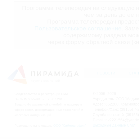
Программа телепередач на следующую н
чем за день до её 
Программа телепередач предо
Пользовательское соглашение.
Заме
содержимому раздела мож
через форму обратной связи (кн
НОВОСТИ
СТАТ
© 2006–2026
Свидетельство о регистрации СМИ
Учредитель: ООО "Медиа
Эл № ФС77-54913 от 26.07.2013
Адрес: 662200, Красноярск
Выдано Федеральной службой по надзору в
Телефон/Факс: (39155) 7-2
сфере связи, информационных технологий и
Служба новостей: (39155)
массовых коммуникаций.
E-mail: nv2221564@yande
Выходные данные СМИ
Размещено на площадке
ООО "Сибмедиафон"