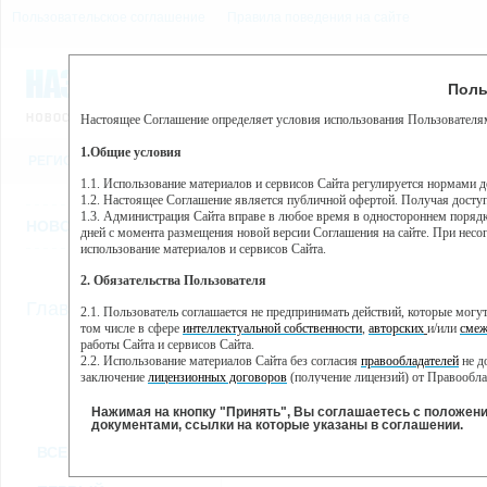
Пользовательское соглашение
Правила поведения на сайте
8 августа, суббота, 15:44
Предупр
Поль
Погода:
0°C, ночью 0°C
Настоящее Соглашение определяет условия использования Пользователям
Этот сайт использует сервис веб-аналитики Яндекс Метрика, пр
(далее — Яндекс).
1.Общие условия
РЕГИСТРАЦИЯ
ВО
Сервис Яндекс Метрика использует технологию “cookie” — неб
пользовательской активности.
1.1. Использование материалов и сервисов Сайта регулируется нормами 
1.2. Настоящее Соглашение является публичной офертой. Получая досту
Собранная при помощи cookie информация не может идентифици
1.3. Администрация Сайта вправе в любое время в одностороннем порядк
использовании вами данного сайта, собранная при помощи cooki
НОВОСТИ
СТАТЬИ
ОБЪЯВЛЕНИЯ
ВЕБКАМЕРЫ
ЕЩ
Яндекс будет обрабатывать эту информацию в интересах владель
дней с момента размещения новой версии Соглашения на сайте. При несог
активности на сайте. Яндекс обрабатывает эту информацию в п
использование материалов и сервисов Сайта.
Вы можете отказаться от использования cookies, выбрав соотв
2. Обязательства Пользователя
https://yandex.ru/support/metrika/general/opt-out.html Однако эт
//
Главная
ТВ-программа
2.1. Пользователь соглашается не предпринимать действий, которые мог
Нажимая на кнопку "Принять", Вы соглашаетесь на обработк
том числе в сфере
интеллектуальной собственности
,
авторских
и/или
смеж
работы Сайта и сервисов Сайта.
2.2. Использование материалов Сайта без согласия
правообладателей
не д
ПН
СР
ЧТ
ВТ
заключение
лицензионных договоров
(получение лицензий) от Правообла
25 ноября
27 ноября
28 ноября
29
26 ноября
2.3. При
цитировании
материалов Сайта, включая охраняемые авторские пр
2.4. Комментарии и иные записи Пользователя на Сайте не должны вступ
Нажимая на кнопку "Принять", Вы соглашаетесь с положен
морали и нравственности.
документами, ссылки на которые указаны в соглашении.
Все
Сериалы
Фильм
2.5. Пользователь предупрежден о том, что Администрация Сайта не несе
ВСЕ КАНАЛЫ
содержаться на сайте.
2.6. Пользователь согласен с тем, что Администрация Сайта не несет от