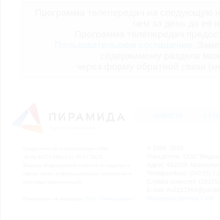
Программа телепередач на следующую н
чем за день до её 
Программа телепередач предо
Пользовательское соглашение.
Заме
содержимому раздела мож
через форму обратной связи (кн
НОВОСТИ
СТАТ
© 2006–2026
Свидетельство о регистрации СМИ
Учредитель: ООО "Медиа
Эл № ФС77-54913 от 26.07.2013
Адрес: 662200, Красноярск
Выдано Федеральной службой по надзору в
Телефон/Факс: (39155) 7-2
сфере связи, информационных технологий и
Служба новостей: (39155)
массовых коммуникаций.
E-mail: nv2221564@yande
Выходные данные СМИ
Размещено на площадке
ООО "Сибмедиафон"