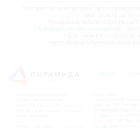
Программа телепередач на следующую н
чем за день до её 
Программа телепередач предо
Пользовательское соглашение.
Заме
содержимому раздела мож
через форму обратной связи (кн
НОВОСТИ
СТАТ
© 2006–2026
Свидетельство о регистрации СМИ
Учредитель: ООО "Медиа
Эл № ФС77-54913 от 26.07.2013
Адрес: 662200, Красноярск
Выдано Федеральной службой по надзору в
Телефон/Факс: (39155) 7-2
сфере связи, информационных технологий и
Служба новостей: (39155)
массовых коммуникаций.
E-mail: nv2221564@yande
Выходные данные СМИ
Размещено на площадке
ООО "Сибмедиафон"