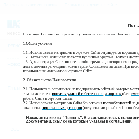
Пользовательское соглашение
Правила поведения на сайте
9 августа, воскресенье, 
Предупр
Поль
Погода:
0°C, ночью 0°C
Настоящее Соглашение определяет условия использования Пользователям
Этот сайт использует сервис веб-аналитики Яндекс Метрика, пр
(далее — Яндекс).
1.Общие условия
РЕГИСТРАЦИЯ
ВО
Сервис Яндекс Метрика использует технологию “cookie” — неб
пользовательской активности.
1.1. Использование материалов и сервисов Сайта регулируется нормами 
1.2. Настоящее Соглашение является публичной офертой. Получая досту
Собранная при помощи cookie информация не может идентифици
1.3. Администрация Сайта вправе в любое время в одностороннем порядк
использовании вами данного сайта, собранная при помощи cooki
НОВОСТИ
СТАТЬИ
ОБЪЯВЛЕНИЯ
ВЕБКАМЕРЫ
ЕЩ
Яндекс будет обрабатывать эту информацию в интересах владель
дней с момента размещения новой версии Соглашения на сайте. При несог
активности на сайте. Яндекс обрабатывает эту информацию в п
использование материалов и сервисов Сайта.
Вы можете отказаться от использования cookies, выбрав соотв
2. Обязательства Пользователя
https://yandex.ru/support/metrika/general/opt-out.html Однако эт
//
Главная
ТВ-программа
2.1. Пользователь соглашается не предпринимать действий, которые мог
Нажимая на кнопку "Принять", Вы соглашаетесь на обработк
том числе в сфере
интеллектуальной собственности
,
авторских
и/или
смеж
работы Сайта и сервисов Сайта.
2.2. Использование материалов Сайта без согласия
правообладателей
не д
ПН
ВТ
СР
ЧТ
заключение
лицензионных договоров
(получение лицензий) от Правообла
18 ноября
19 ноября
20 ноября
22
21 ноября
2.3. При
цитировании
материалов Сайта, включая охраняемые авторские пр
2.4. Комментарии и иные записи Пользователя на Сайте не должны вступ
Нажимая на кнопку "Принять", Вы соглашаетесь с положен
морали и нравственности.
документами, ссылки на которые указаны в соглашении.
Все
Сериалы
Фильм
2.5. Пользователь предупрежден о том, что Администрация Сайта не несе
ВСЕ КАНАЛЫ
содержаться на сайте.
2.6. Пользователь согласен с тем, что Администрация Сайта не несет от