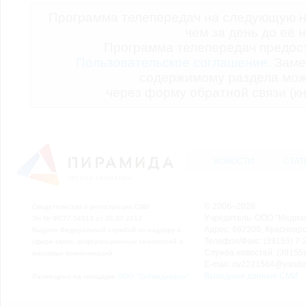
Программа телепередач на следующую н
чем за день до её 
Программа телепередач предо
Пользовательское соглашение.
Заме
содержимому раздела мож
через форму обратной связи (кн
НОВОСТИ
СТАТ
© 2006–2026
Свидетельство о регистрации СМИ
Учредитель: ООО "Медиа
Эл № ФС77-54913 от 26.07.2013
Адрес: 662200, Красноярск
Выдано Федеральной службой по надзору в
Телефон/Факс: (39155) 7-2
сфере связи, информационных технологий и
Служба новостей: (39155)
массовых коммуникаций.
E-mail: nv2221564@yande
Выходные данные СМИ
Размещено на площадке
ООО "Сибмедиафон"