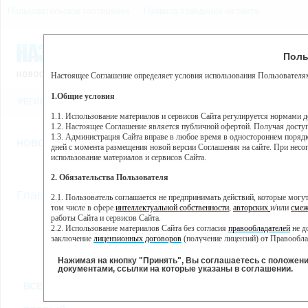
Пользовательское соглашение
Правила поведения на сайте
9 августа, воскресенье, 6
Предупр
Поль
Погода:
0°C, ночью 0°C
Настоящее Соглашение определяет условия использования Пользователям
Этот сайт использует сервис веб-аналитики Яндекс Метрика, пр
(далее — Яндекс).
1.Общие условия
РЕГИСТРАЦИЯ
ВО
Сервис Яндекс Метрика использует технологию “cookie” — неб
пользовательской активности.
1.1. Использование материалов и сервисов Сайта регулируется нормами 
1.2. Настоящее Соглашение является публичной офертой. Получая досту
Собранная при помощи cookie информация не может идентифици
1.3. Администрация Сайта вправе в любое время в одностороннем порядк
использовании вами данного сайта, собранная при помощи cooki
НОВОСТИ
СТАТЬИ
ОБЪЯВЛЕНИЯ
ВЕБКАМЕРЫ
ЕЩ
Яндекс будет обрабатывать эту информацию в интересах владель
дней с момента размещения новой версии Соглашения на сайте. При несог
активности на сайте. Яндекс обрабатывает эту информацию в п
использование материалов и сервисов Сайта.
Вы можете отказаться от использования cookies, выбрав соотв
2. Обязательства Пользователя
https://yandex.ru/support/metrika/general/opt-out.html Однако эт
//
Главная
ТВ-программа
2.1. Пользователь соглашается не предпринимать действий, которые мог
Нажимая на кнопку "Принять", Вы соглашаетесь на обработк
том числе в сфере
интеллектуальной собственности
,
авторских
и/или
смеж
работы Сайта и сервисов Сайта.
2.2. Использование материалов Сайта без согласия
правообладателей
не д
ПН
ВТ
СР
ЧТ
заключение
лицензионных договоров
(получение лицензий) от Правообла
30 мая
31 мая
01 июня
02 июня
0
2.3. При
цитировании
материалов Сайта, включая охраняемые авторские пр
2.4. Комментарии и иные записи Пользователя на Сайте не должны вступ
Нажимая на кнопку "Принять", Вы соглашаетесь с положен
морали и нравственности.
документами, ссылки на которые указаны в соглашении.
Все
Сериалы
Фильм
2.5. Пользователь предупрежден о том, что Администрация Сайта не несе
ВСЕ КАНАЛЫ
содержаться на сайте.
2.6. Пользователь согласен с тем, что Администрация Сайта не несет от