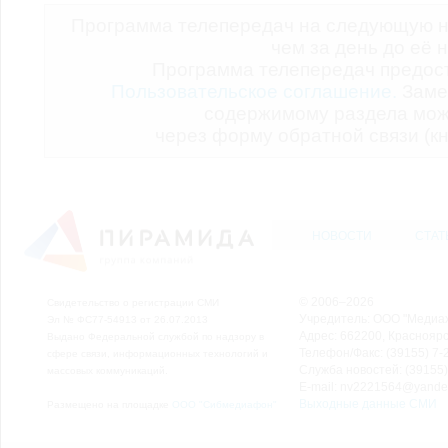
Программа телепередач на следующую н
чем за день до её 
Программа телепередач предо
Пользовательское соглашение.
Заме
содержимому раздела мож
через форму обратной связи (кн
НОВОСТИ
СТАТ
© 2006–2026
Свидетельство о регистрации СМИ
Учредитель: ООО "Медиа
Эл № ФС77-54913 от 26.07.2013
Адрес: 662200, Красноярск
Выдано Федеральной службой по надзору в
Телефон/Факс: (39155) 7-2
сфере связи, информационных технологий и
Служба новостей: (39155)
массовых коммуникаций.
E-mail: nv2221564@yande
Выходные данные СМИ
Размещено на площадке
ООО "Сибмедиафон"