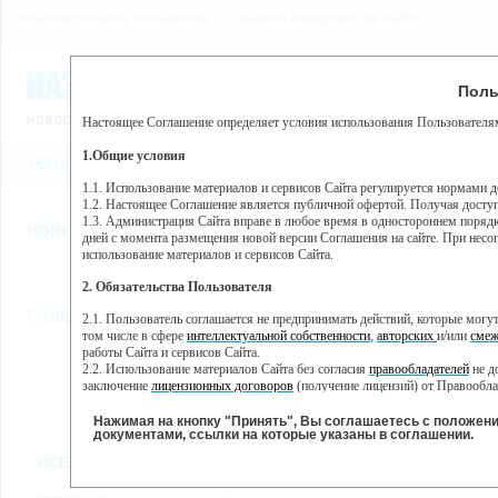
Пользовательское соглашение
Правила поведения на сайте
8 августа, суббота, 19:32
Предупр
Поль
Погода:
0°C, ночью 0°C
Настоящее Соглашение определяет условия использования Пользователям
Этот сайт использует сервис веб-аналитики Яндекс Метрика, пр
(далее — Яндекс).
1.Общие условия
РЕГИСТРАЦИЯ
ВО
Сервис Яндекс Метрика использует технологию “cookie” — неб
пользовательской активности.
1.1. Использование материалов и сервисов Сайта регулируется нормами 
1.2. Настоящее Соглашение является публичной офертой. Получая досту
Собранная при помощи cookie информация не может идентифици
1.3. Администрация Сайта вправе в любое время в одностороннем порядк
использовании вами данного сайта, собранная при помощи cooki
НОВОСТИ
СТАТЬИ
ОБЪЯВЛЕНИЯ
ВЕБКАМЕРЫ
ЕЩ
Яндекс будет обрабатывать эту информацию в интересах владель
дней с момента размещения новой версии Соглашения на сайте. При несог
активности на сайте. Яндекс обрабатывает эту информацию в п
использование материалов и сервисов Сайта.
Вы можете отказаться от использования cookies, выбрав соотв
2. Обязательства Пользователя
https://yandex.ru/support/metrika/general/opt-out.html Однако эт
//
Главная
ТВ-программа
2.1. Пользователь соглашается не предпринимать действий, которые мог
Нажимая на кнопку "Принять", Вы соглашаетесь на обработк
том числе в сфере
интеллектуальной собственности
,
авторских
и/или
смеж
работы Сайта и сервисов Сайта.
2.2. Использование материалов Сайта без согласия
правообладателей
не д
ПН
ВТ
СР
ЧТ
заключение
лицензионных договоров
(получение лицензий) от Правообла
25 ноября
26 ноября
27 ноября
28 ноября
29
2.3. При
цитировании
материалов Сайта, включая охраняемые авторские пр
2.4. Комментарии и иные записи Пользователя на Сайте не должны вступ
Нажимая на кнопку "Принять", Вы соглашаетесь с положен
морали и нравственности.
документами, ссылки на которые указаны в соглашении.
Все
Сериалы
Фильм
2.5. Пользователь предупрежден о том, что Администрация Сайта не несе
ВСЕ КАНАЛЫ
содержаться на сайте.
2.6. Пользователь согласен с тем, что Администрация Сайта не несет от