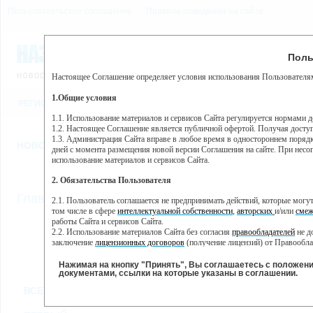
Пользовательское соглашение
Правила поведения на сайте
8 августа, суббота, 23:10
Предупр
Поль
Погода:
0°C, ночью 0°C
Настоящее Соглашение определяет условия использования Пользователям
Этот сайт использует сервис веб-аналитики Яндекс Метрика, пр
(далее — Яндекс).
1.Общие условия
РЕГИСТРАЦИЯ
ВО
Сервис Яндекс Метрика использует технологию “cookie” — неб
пользовательской активности.
1.1. Использование материалов и сервисов Сайта регулируется нормами 
1.2. Настоящее Соглашение является публичной офертой. Получая досту
Собранная при помощи cookie информация не может идентифици
1.3. Администрация Сайта вправе в любое время в одностороннем порядк
использовании вами данного сайта, собранная при помощи cooki
НОВОСТИ
СТАТЬИ
ОБЪЯВЛЕНИЯ
ВЕБКАМЕРЫ
ЕЩ
Яндекс будет обрабатывать эту информацию в интересах владель
дней с момента размещения новой версии Соглашения на сайте. При несог
активности на сайте. Яндекс обрабатывает эту информацию в п
использование материалов и сервисов Сайта.
Вы можете отказаться от использования cookies, выбрав соотв
2. Обязательства Пользователя
https://yandex.ru/support/metrika/general/opt-out.html Однако эт
//
Главная
ТВ-программа
2.1. Пользователь соглашается не предпринимать действий, которые мог
Нажимая на кнопку "Принять", Вы соглашаетесь на обработк
том числе в сфере
интеллектуальной собственности
,
авторских
и/или
смеж
работы Сайта и сервисов Сайта.
2.2. Использование материалов Сайта без согласия
правообладателей
не д
ПН
СР
ЧТ
ВТ
заключение
лицензионных договоров
(получение лицензий) от Правообла
18 ноября
20 ноября
21 ноября
22
19 ноября
2.3. При
цитировании
материалов Сайта, включая охраняемые авторские пр
2.4. Комментарии и иные записи Пользователя на Сайте не должны вступ
Нажимая на кнопку "Принять", Вы соглашаетесь с положен
морали и нравственности.
документами, ссылки на которые указаны в соглашении.
Все
Сериалы
Фильм
2.5. Пользователь предупрежден о том, что Администрация Сайта не несе
ВСЕ КАНАЛЫ
содержаться на сайте.
2.6. Пользователь согласен с тем, что Администрация Сайта не несет от