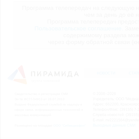
Программа телепередач на следующую н
чем за день до её 
Программа телепередач предо
Пользовательское соглашение.
Заме
содержимому раздела мож
через форму обратной связи (кн
НОВОСТИ
СТАТ
© 2006–2026
Свидетельство о регистрации СМИ
Учредитель: ООО "Медиа
Эл № ФС77-54913 от 26.07.2013
Адрес: 662200, Красноярск
Выдано Федеральной службой по надзору в
Телефон/Факс: (39155) 7-2
сфере связи, информационных технологий и
Служба новостей: (39155)
массовых коммуникаций.
E-mail: nv2221564@yande
Выходные данные СМИ
Размещено на площадке
ООО "Сибмедиафон"