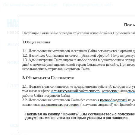
Пользовательское соглашение
Правила поведения на сайте
9 августа, воскресенье, 6
Предупр
Поль
Погода:
0°C, ночью 0°C
Настоящее Соглашение определяет условия использования Пользователям
Этот сайт использует сервис веб-аналитики Яндекс Метрика, пр
(далее — Яндекс).
1.Общие условия
РЕГИСТРАЦИЯ
ВО
Сервис Яндекс Метрика использует технологию “cookie” — неб
пользовательской активности.
1.1. Использование материалов и сервисов Сайта регулируется нормами 
1.2. Настоящее Соглашение является публичной офертой. Получая досту
Собранная при помощи cookie информация не может идентифици
1.3. Администрация Сайта вправе в любое время в одностороннем порядк
использовании вами данного сайта, собранная при помощи cooki
НОВОСТИ
СТАТЬИ
ОБЪЯВЛЕНИЯ
ВЕБКАМЕРЫ
ЕЩ
Яндекс будет обрабатывать эту информацию в интересах владель
дней с момента размещения новой версии Соглашения на сайте. При несог
активности на сайте. Яндекс обрабатывает эту информацию в п
использование материалов и сервисов Сайта.
Вы можете отказаться от использования cookies, выбрав соотв
2. Обязательства Пользователя
https://yandex.ru/support/metrika/general/opt-out.html Однако эт
//
Главная
ТВ-программа
2.1. Пользователь соглашается не предпринимать действий, которые мог
Нажимая на кнопку "Принять", Вы соглашаетесь на обработк
том числе в сфере
интеллектуальной собственности
,
авторских
и/или
смеж
работы Сайта и сервисов Сайта.
2.2. Использование материалов Сайта без согласия
правообладателей
не д
ПН
СР
ЧТ
ВТ
заключение
лицензионных договоров
(получение лицензий) от Правообла
21 января
23 января
24 января
25
22 января
2.3. При
цитировании
материалов Сайта, включая охраняемые авторские пр
2.4. Комментарии и иные записи Пользователя на Сайте не должны вступ
Нажимая на кнопку "Принять", Вы соглашаетесь с положен
морали и нравственности.
документами, ссылки на которые указаны в соглашении.
Все
Сериалы
Фильм
2.5. Пользователь предупрежден о том, что Администрация Сайта не несе
ВСЕ КАНАЛЫ
содержаться на сайте.
2.6. Пользователь согласен с тем, что Администрация Сайта не несет от