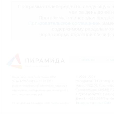
Программа телепередач на следующую н
чем за день до её 
Программа телепередач предо
Пользовательское соглашение.
Заме
содержимому раздела мож
через форму обратной связи (кн
НОВОСТИ
СТАТ
© 2006–2026
Свидетельство о регистрации СМИ
Учредитель: ООО "Медиа
Эл № ФС77-54913 от 26.07.2013
Адрес: 662200, Красноярск
Выдано Федеральной службой по надзору в
Телефон/Факс: (39155) 7-2
сфере связи, информационных технологий и
Служба новостей: (39155)
массовых коммуникаций.
E-mail: nv2221564@yande
Выходные данные СМИ
Размещено на площадке
ООО "Сибмедиафон"