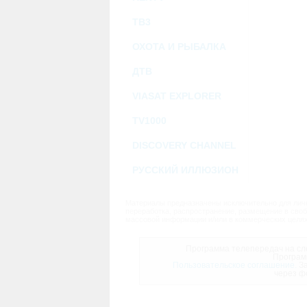
ТВ3
ОХОТА И РЫБАЛКА
ДТВ
VIASAT EXPLORER
TV1000
DISCOVERY CHANNEL
РУССКИЙ ИЛЛЮЗИОН
Материалы предназначены исключительно для личн
переработка, распространение, размещение в своб
массовой информации и/или в коммерческих целях
Программа телепередач на сле
Програм
Пользовательское соглашение.
За
через ф