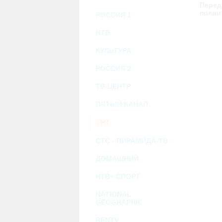
возможными или возникшими потерями и
Перед
услугами, доступными на или полученными
появи
РОССИЯ 1
информацию или ссылки на внешние ресу
2.7. Пользователь принимает положение о 
Администрация Сайта не несет какой-либо 
НТВ
3. Прочие условия
КУЛЬТУРА
3.1. Все возможные споры, вытекающие и
Федерации.
РОССИЯ 2
3.2. Ничто в Соглашении не может поним
совместной деятельности, отношений лич
3.3. Признание судом какого-либо полож
ТВ-ЦЕНТР
Соглашения.
3.4. Бездействие со стороны Администра
ПЯТЫЙ КАНАЛ
позднее соответствующие действия в защи
ТНТ
Политика конфиденциальности и со
СТС - ПИРАМИДА-ТВ
ДОМАШНИЙ
НТВ+ СПОРТ
NATIONAL
GEOGRAPHIC
RENTV