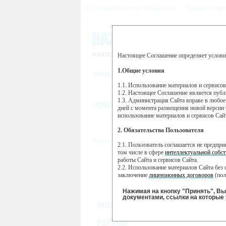
Пользовательское соглашение
Правила пове
Настоящее Соглашение определяет услови
Этот сайт использует сервис веб-ан
(далее — Яндекс).
1.Общие условия
РЕГИСТРАЦИЯ
Сервис Яндекс Метрика использует 
пользовательской активности.
1.1. Использование материалов и сервисо
1.2. Настоящее Соглашение является пуб
Собранная при помощи cookie инфор
1.3. Администрация Сайта вправе в любое
использовании вами данного сайта, 
НОВОСТИ
СТАТЬИ
ОБЪЯВЛЕНИ
Яндекс будет обрабатывать эту инфо
дней с момента размещения новой версии 
активности на сайте. Яндекс обраба
использование материалов и сервисов Сай
Вы можете отказаться от использова
2. Обязательства Пользователя
https://yandex.ru/support/metrika/gen
Главная
//
ТВ-программа
2.1. Пользователь соглашается не предпр
Нажимая на кнопку "Принять", Вы
том числе в сфере
интеллектуальной собст
работы Сайта и сервисов Сайта.
ПН
ВТ
2.2. Использование материалов Сайта без 
07 января
08 января
09
заключение
лицензионных договоров
(пол
2.3. При
цитировании
материалов Сайта, в
2.4. Комментарии и иные записи Пользова
Нажимая на кнопку "Принять", В
морали и нравственности.
документами, ссылки на которые 
ВСЕ КАНАЛЫ
2.5. Пользователь предупрежден о том, чт
содержаться на сайте.
2.6. Пользователь согласен с тем, что Ад
ПЕРВЫЙ