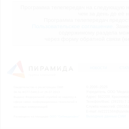
Программа телепередач на следующую н
чем за день до её 
Программа телепередач предо
Пользовательское соглашение.
Заме
содержимому раздела мож
через форму обратной связи (кн
НОВОСТИ
СТАТ
© 2006–2026
Свидетельство о регистрации СМИ
Учредитель: ООО "Медиа
Эл № ФС77-54913 от 26.07.2013
Адрес: 662200, Красноярск
Выдано Федеральной службой по надзору в
Телефон/Факс: (39155) 7-2
сфере связи, информационных технологий и
Служба новостей: (39155)
массовых коммуникаций.
E-mail: nv2221564@yande
Выходные данные СМИ
Размещено на площадке
ООО "Сибмедиафон"