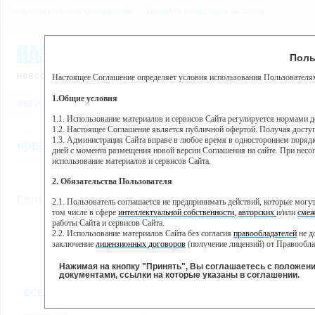
Пользовательское соглашение
Правила поведения на сайте
8 августа, суббота, 19:32
Предупр
Поль
Погода:
0°C, ночью 0°C
Настоящее Соглашение определяет условия использования Пользователям
Этот сайт использует сервис веб-аналитики Яндекс Метрика, пр
(далее — Яндекс).
1.Общие условия
РЕГИСТРАЦИЯ
ВО
Сервис Яндекс Метрика использует технологию “cookie” — неб
пользовательской активности.
1.1. Использование материалов и сервисов Сайта регулируется нормами 
1.2. Настоящее Соглашение является публичной офертой. Получая досту
Собранная при помощи cookie информация не может идентифици
1.3. Администрация Сайта вправе в любое время в одностороннем порядк
использовании вами данного сайта, собранная при помощи cooki
НОВОСТИ
СТАТЬИ
ОБЪЯВЛЕНИЯ
ВЕБКАМЕРЫ
ЕЩ
Яндекс будет обрабатывать эту информацию в интересах владель
дней с момента размещения новой версии Соглашения на сайте. При несог
активности на сайте. Яндекс обрабатывает эту информацию в п
использование материалов и сервисов Сайта.
Вы можете отказаться от использования cookies, выбрав соотв
2. Обязательства Пользователя
https://yandex.ru/support/metrika/general/opt-out.html Однако эт
//
Главная
ТВ-программа
2.1. Пользователь соглашается не предпринимать действий, которые мог
Нажимая на кнопку "Принять", Вы соглашаетесь на обработк
том числе в сфере
интеллектуальной собственности
,
авторских
и/или
смеж
работы Сайта и сервисов Сайта.
2.2. Использование материалов Сайта без согласия
правообладателей
не д
ПН
ВТ
СР
ЧТ
заключение
лицензионных договоров
(получение лицензий) от Правообла
30 мая
31 мая
01 июня
02 июня
0
2.3. При
цитировании
материалов Сайта, включая охраняемые авторские пр
2.4. Комментарии и иные записи Пользователя на Сайте не должны вступ
Нажимая на кнопку "Принять", Вы соглашаетесь с положен
морали и нравственности.
документами, ссылки на которые указаны в соглашении.
Все
Сериалы
Фильм
2.5. Пользователь предупрежден о том, что Администрация Сайта не несе
ВСЕ КАНАЛЫ
содержаться на сайте.
2.6. Пользователь согласен с тем, что Администрация Сайта не несет от