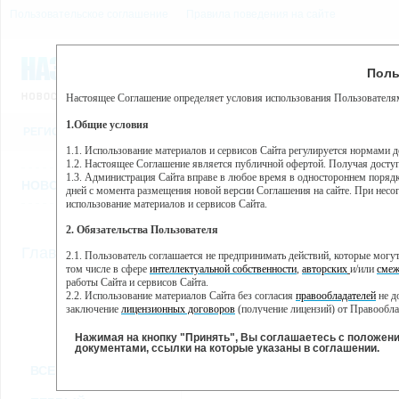
Пользовательское соглашение
Правила поведения на сайте
10 августа, понедельник,
Предупр
Поль
Погода:
0°C, ночью 0°C
Настоящее Соглашение определяет условия использования Пользователям
Этот сайт использует сервис веб-аналитики Яндекс Метрика, пр
(далее — Яндекс).
1.Общие условия
РЕГИСТРАЦИЯ
ВО
Сервис Яндекс Метрика использует технологию “cookie” — неб
пользовательской активности.
1.1. Использование материалов и сервисов Сайта регулируется нормами 
1.2. Настоящее Соглашение является публичной офертой. Получая досту
Собранная при помощи cookie информация не может идентифици
1.3. Администрация Сайта вправе в любое время в одностороннем порядк
использовании вами данного сайта, собранная при помощи cooki
НОВОСТИ
СТАТЬИ
ОБЪЯВЛЕНИЯ
ВЕБКАМЕРЫ
ЕЩ
Яндекс будет обрабатывать эту информацию в интересах владель
дней с момента размещения новой версии Соглашения на сайте. При несог
активности на сайте. Яндекс обрабатывает эту информацию в п
использование материалов и сервисов Сайта.
Вы можете отказаться от использования cookies, выбрав соотв
2. Обязательства Пользователя
https://yandex.ru/support/metrika/general/opt-out.html Однако эт
//
Главная
ТВ-программа
2.1. Пользователь соглашается не предпринимать действий, которые мог
Нажимая на кнопку "Принять", Вы соглашаетесь на обработк
том числе в сфере
интеллектуальной собственности
,
авторских
и/или
смеж
работы Сайта и сервисов Сайта.
2.2. Использование материалов Сайта без согласия
правообладателей
не д
ПН
ВТ
СР
ЧТ
заключение
лицензионных договоров
(получение лицензий) от Правообла
18 ноября
19 ноября
20 ноября
21 ноября
22
2.3. При
цитировании
материалов Сайта, включая охраняемые авторские пр
2.4. Комментарии и иные записи Пользователя на Сайте не должны вступ
Нажимая на кнопку "Принять", Вы соглашаетесь с положен
морали и нравственности.
документами, ссылки на которые указаны в соглашении.
Все
Сериалы
Фильм
2.5. Пользователь предупрежден о том, что Администрация Сайта не несе
ВСЕ КАНАЛЫ
содержаться на сайте.
2.6. Пользователь согласен с тем, что Администрация Сайта не несет от