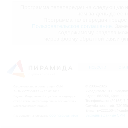
Программа телепередач на следующую н
чем за день до её 
Программа телепередач предо
Пользовательское соглашение.
Заме
содержимому раздела мож
через форму обратной связи (кн
НОВОСТИ
СТАТ
© 2006–2026
Свидетельство о регистрации СМИ
Учредитель: ООО "Медиа
Эл № ФС77-54913 от 26.07.2013
Адрес: 662200, Красноярск
Выдано Федеральной службой по надзору в
Телефон/Факс: (39155) 7-2
сфере связи, информационных технологий и
Служба новостей: (39155)
массовых коммуникаций.
E-mail: nv2221564@yande
Выходные данные СМИ
Размещено на площадке
ООО "Сибмедиафон"