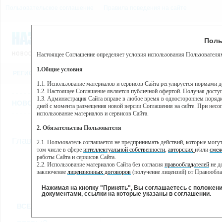
Пользовательское соглашение
Правила поведения на сайте
6 августа, четверг, 5:35
Предупр
Поль
Погода:
0°C, ночью 0°C
Настоящее Соглашение определяет условия использования Пользователям
Этот сайт использует сервис веб-аналитики Яндекс Метрика, пр
(далее — Яндекс).
1.Общие условия
РЕГИСТРАЦИЯ
ВО
Сервис Яндекс Метрика использует технологию “cookie” — неб
пользовательской активности.
1.1. Использование материалов и сервисов Сайта регулируется нормами 
1.2. Настоящее Соглашение является публичной офертой. Получая досту
Собранная при помощи cookie информация не может идентифици
1.3. Администрация Сайта вправе в любое время в одностороннем порядк
использовании вами данного сайта, собранная при помощи cooki
НОВОСТИ
СТАТЬИ
ОБЪЯВЛЕНИЯ
ВЕБКАМЕРЫ
ЕЩ
Яндекс будет обрабатывать эту информацию в интересах владель
дней с момента размещения новой версии Соглашения на сайте. При несог
активности на сайте. Яндекс обрабатывает эту информацию в п
использование материалов и сервисов Сайта.
Вы можете отказаться от использования cookies, выбрав соотв
2. Обязательства Пользователя
https://yandex.ru/support/metrika/general/opt-out.html Однако эт
//
Главная
ТВ-программа
2.1. Пользователь соглашается не предпринимать действий, которые мог
Нажимая на кнопку "Принять", Вы соглашаетесь на обработк
том числе в сфере
интеллектуальной собственности
,
авторских
и/или
смеж
работы Сайта и сервисов Сайта.
2.2. Использование материалов Сайта без согласия
правообладателей
не д
ПН
ВТ
СР
ЧТ
заключение
лицензионных договоров
(получение лицензий) от Правообла
17 июня
18 июня
19 июня
20 июня
2
2.3. При
цитировании
материалов Сайта, включая охраняемые авторские пр
2.4. Комментарии и иные записи Пользователя на Сайте не должны вступ
Нажимая на кнопку "Принять", Вы соглашаетесь с положен
морали и нравственности.
документами, ссылки на которые указаны в соглашении.
Все
Сериалы
Фильм
2.5. Пользователь предупрежден о том, что Администрация Сайта не несе
ВСЕ КАНАЛЫ
содержаться на сайте.
2.6. Пользователь согласен с тем, что Администрация Сайта не несет от