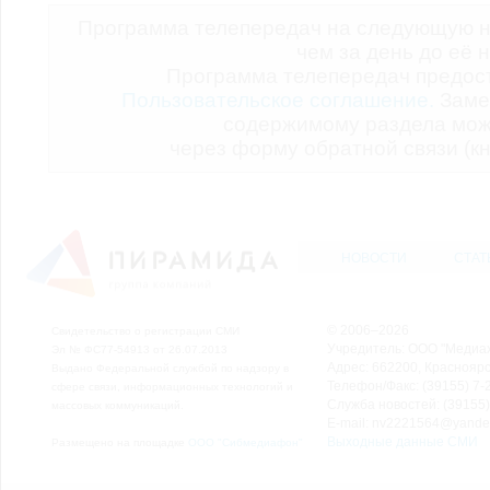
Программа телепередач на следующую н
чем за день до её 
Программа телепередач предо
Пользовательское соглашение.
Заме
содержимому раздела мож
через форму обратной связи (кн
НОВОСТИ
СТАТ
© 2006–2026
Свидетельство о регистрации СМИ
Учредитель: ООО "Медиа
Эл № ФС77-54913 от 26.07.2013
Адрес: 662200, Красноярск
Выдано Федеральной службой по надзору в
Телефон/Факс: (39155) 7-2
сфере связи, информационных технологий и
Служба новостей: (39155)
массовых коммуникаций.
E-mail: nv2221564@yande
Выходные данные СМИ
Размещено на площадке
ООО "Сибмедиафон"