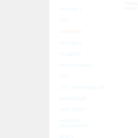
возможными или возникшими потерями и
Перед
услугами, доступными на или полученными
появи
РОССИЯ 1
информацию или ссылки на внешние ресу
2.7. Пользователь принимает положение о 
Администрация Сайта не несет какой-либо 
НТВ
3. Прочие условия
КУЛЬТУРА
3.1. Все возможные споры, вытекающие и
Федерации.
3.2. Ничто в Соглашении не может поним
РОССИЯ 2
совместной деятельности, отношений лич
3.3. Признание судом какого-либо полож
ТВ-ЦЕНТР
Соглашения.
3.4. Бездействие со стороны Администра
ПЯТЫЙ КАНАЛ
позднее соответствующие действия в защи
ТНТ
Политика конфиденциальности и со
СТС - ПИРАМИДА-ТВ
ДОМАШНИЙ
НТВ+ СПОРТ
NATIONAL
GEOGRAPHIC
RENTV