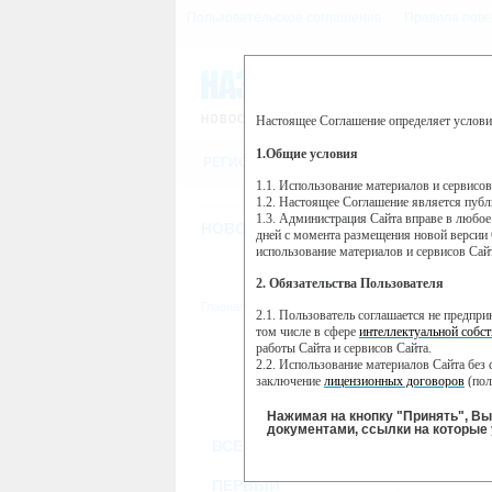
Пользовательское соглашение
Правила пове
Настоящее Соглашение определяет услови
Этот сайт использует сервис веб-ан
(далее — Яндекс).
1.Общие условия
РЕГИСТРАЦИЯ
Сервис Яндекс Метрика использует 
пользовательской активности.
1.1. Использование материалов и сервисо
1.2. Настоящее Соглашение является пуб
Собранная при помощи cookie инфор
1.3. Администрация Сайта вправе в любое
использовании вами данного сайта, 
НОВОСТИ
СТАТЬИ
ОБЪЯВЛЕНИ
Яндекс будет обрабатывать эту инфо
дней с момента размещения новой версии 
активности на сайте. Яндекс обраба
использование материалов и сервисов Сай
Вы можете отказаться от использова
2. Обязательства Пользователя
https://yandex.ru/support/metrika/gen
Главная
//
ТВ-программа
2.1. Пользователь соглашается не предпр
Нажимая на кнопку "Принять", Вы
том числе в сфере
интеллектуальной собст
работы Сайта и сервисов Сайта.
ПН
ВТ
2.2. Использование материалов Сайта без 
25 ноября
26 ноября
27
заключение
лицензионных договоров
(пол
2.3. При
цитировании
материалов Сайта, в
2.4. Комментарии и иные записи Пользова
Нажимая на кнопку "Принять", В
морали и нравственности.
документами, ссылки на которые 
ВСЕ КАНАЛЫ
2.5. Пользователь предупрежден о том, чт
содержаться на сайте.
2.6. Пользователь согласен с тем, что Ад
ПЕРВЫЙ