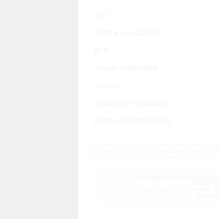
ТВ3
ОХОТА И РЫБАЛКА
ДТВ
VIASAT EXPLORER
TV1000
DISCOVERY CHANNEL
РУССКИЙ ИЛЛЮЗИОН
Материалы предназначены исключительно для личн
переработка, распространение, размещение в своб
массовой информации и/или в коммерческих целях
Программа телепередач на сле
Програм
Пользовательское соглашение.
За
через ф