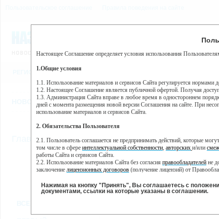
Пользовательское соглашение
Правила поведения на сайте
9 августа, воскресенье, 
Предупр
Поль
Погода:
0°C, ночью 0°C
Настоящее Соглашение определяет условия использования Пользователям
Этот сайт использует сервис веб-аналитики Яндекс Метрика, пр
(далее — Яндекс).
1.Общие условия
РЕГИСТРАЦИЯ
ВО
Сервис Яндекс Метрика использует технологию “cookie” — неб
пользовательской активности.
1.1. Использование материалов и сервисов Сайта регулируется нормами 
1.2. Настоящее Соглашение является публичной офертой. Получая досту
Собранная при помощи cookie информация не может идентифици
1.3. Администрация Сайта вправе в любое время в одностороннем порядк
использовании вами данного сайта, собранная при помощи cooki
НОВОСТИ
СТАТЬИ
ОБЪЯВЛЕНИЯ
ВЕБКАМЕРЫ
ЕЩ
Яндекс будет обрабатывать эту информацию в интересах владель
дней с момента размещения новой версии Соглашения на сайте. При несог
активности на сайте. Яндекс обрабатывает эту информацию в п
использование материалов и сервисов Сайта.
Вы можете отказаться от использования cookies, выбрав соотв
2. Обязательства Пользователя
https://yandex.ru/support/metrika/general/opt-out.html Однако эт
//
Главная
ТВ-программа
2.1. Пользователь соглашается не предпринимать действий, которые мог
Нажимая на кнопку "Принять", Вы соглашаетесь на обработк
том числе в сфере
интеллектуальной собственности
,
авторских
и/или
смеж
работы Сайта и сервисов Сайта.
2.2. Использование материалов Сайта без согласия
правообладателей
не д
ПН
ВТ
СР
ЧТ
заключение
лицензионных договоров
(получение лицензий) от Правообла
07 января
08 января
09 января
10 января
11
2.3. При
цитировании
материалов Сайта, включая охраняемые авторские пр
2.4. Комментарии и иные записи Пользователя на Сайте не должны вступ
Нажимая на кнопку "Принять", Вы соглашаетесь с положен
морали и нравственности.
документами, ссылки на которые указаны в соглашении.
Все
Сериалы
Фильм
2.5. Пользователь предупрежден о том, что Администрация Сайта не несе
ВСЕ КАНАЛЫ
содержаться на сайте.
2.6. Пользователь согласен с тем, что Администрация Сайта не несет от