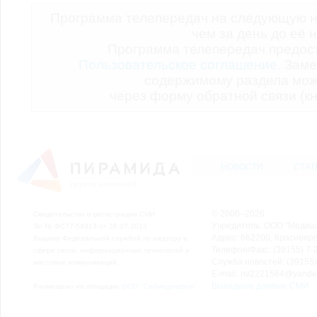
Программа телепередач на следующую н
чем за день до её 
Программа телепередач предо
Пользовательское соглашение.
Заме
содержимому раздела мож
через форму обратной связи (кн
НОВОСТИ
СТАТ
© 2006–2026
Свидетельство о регистрации СМИ
Учредитель: ООО "Медиа
Эл № ФС77-54913 от 26.07.2013
Адрес: 662200, Красноярск
Выдано Федеральной службой по надзору в
Телефон/Факс: (39155) 7-2
сфере связи, информационных технологий и
Служба новостей: (39155)
массовых коммуникаций.
E-mail: nv2221564@yande
Выходные данные СМИ
Размещено на площадке
ООО "Сибмедиафон"