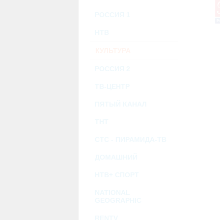
возможными или возникшими потерями и
услугами, доступными на или полученными
РОССИЯ 1
информацию или ссылки на внешние ресу
2.7. Пользователь принимает положение о 
Администрация Сайта не несет какой-либо 
НТВ
3. Прочие условия
КУЛЬТУРА
3.1. Все возможные споры, вытекающие и
Федерации.
3.2. Ничто в Соглашении не может поним
РОССИЯ 2
совместной деятельности, отношений лич
3.3. Признание судом какого-либо полож
ТВ-ЦЕНТР
Соглашения.
3.4. Бездействие со стороны Администра
ПЯТЫЙ КАНАЛ
позднее соответствующие действия в защи
ТНТ
Политика конфиденциальности и со
СТС - ПИРАМИДА-ТВ
ДОМАШНИЙ
НТВ+ СПОРТ
NATIONAL
GEOGRAPHIC
RENTV