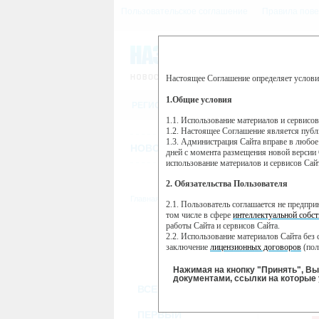
Пользовательское соглашение
Правила пове
Настоящее Соглашение определяет услови
Этот сайт использует сервис веб-ан
(далее — Яндекс).
1.Общие условия
РЕГИСТРАЦИЯ
Сервис Яндекс Метрика использует 
пользовательской активности.
1.1. Использование материалов и сервисо
1.2. Настоящее Соглашение является пуб
Собранная при помощи cookie инфор
1.3. Администрация Сайта вправе в любое
использовании вами данного сайта, 
НОВОСТИ
СТАТЬИ
ОБЪЯВЛЕНИ
Яндекс будет обрабатывать эту инфо
дней с момента размещения новой версии 
активности на сайте. Яндекс обраба
использование материалов и сервисов Сай
Вы можете отказаться от использова
2. Обязательства Пользователя
https://yandex.ru/support/metrika/gen
Главная
//
ТВ-программа
2.1. Пользователь соглашается не предпр
Нажимая на кнопку "Принять", Вы
том числе в сфере
интеллектуальной собст
работы Сайта и сервисов Сайта.
ВТ
ПН
2.2. Использование материалов Сайта без 
08 января
09
07 января
заключение
лицензионных договоров
(пол
2.3. При
цитировании
материалов Сайта, в
2.4. Комментарии и иные записи Пользова
Нажимая на кнопку "Принять", В
морали и нравственности.
документами, ссылки на которые 
ВСЕ КАНАЛЫ
2.5. Пользователь предупрежден о том, чт
содержаться на сайте.
КУ
2.6. Пользователь согласен с тем, что Ад
ПЕРВЫЙ