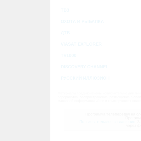
ТВ3
ОХОТА И РЫБАЛКА
ДТВ
VIASAT EXPLORER
TV1000
DISCOVERY CHANNEL
РУССКИЙ ИЛЛЮЗИОН
Материалы предназначены исключительно для личн
переработка, распространение, размещение в своб
массовой информации и/или в коммерческих целях
Программа телепередач на сле
Програм
Пользовательское соглашение.
За
через ф