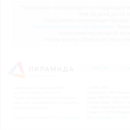
Программа телепередач на следующую н
чем за день до её 
Программа телепередач предо
Пользовательское соглашение.
Заме
содержимому раздела мож
через форму обратной связи (кн
НОВОСТИ
СТАТ
© 2006–2026
Свидетельство о регистрации СМИ
Учредитель: ООО "Медиа
Эл № ФС77-54913 от 26.07.2013
Адрес: 662200, Красноярск
Выдано Федеральной службой по надзору в
Телефон/Факс: (39155) 7-2
сфере связи, информационных технологий и
Служба новостей: (39155)
массовых коммуникаций.
E-mail: nv2221564@yande
Выходные данные СМИ
Размещено на площадке
ООО "Сибмедиафон"