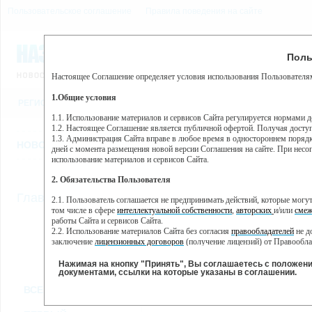
Пользовательское соглашение
Правила поведения на сайте
9 августа, воскресенье, 0
Предупр
Поль
Погода:
0°C, ночью 0°C
Настоящее Соглашение определяет условия использования Пользователям
Этот сайт использует сервис веб-аналитики Яндекс Метрика, пр
(далее — Яндекс).
1.Общие условия
РЕГИСТРАЦИЯ
ВО
Сервис Яндекс Метрика использует технологию “cookie” — неб
пользовательской активности.
1.1. Использование материалов и сервисов Сайта регулируется нормами 
1.2. Настоящее Соглашение является публичной офертой. Получая досту
Собранная при помощи cookie информация не может идентифици
1.3. Администрация Сайта вправе в любое время в одностороннем порядк
использовании вами данного сайта, собранная при помощи cooki
НОВОСТИ
СТАТЬИ
ОБЪЯВЛЕНИЯ
ВЕБКАМЕРЫ
ЕЩ
Яндекс будет обрабатывать эту информацию в интересах владель
дней с момента размещения новой версии Соглашения на сайте. При несог
активности на сайте. Яндекс обрабатывает эту информацию в п
использование материалов и сервисов Сайта.
Вы можете отказаться от использования cookies, выбрав соотв
2. Обязательства Пользователя
https://yandex.ru/support/metrika/general/opt-out.html Однако эт
//
Главная
ТВ-программа
2.1. Пользователь соглашается не предпринимать действий, которые мог
Нажимая на кнопку "Принять", Вы соглашаетесь на обработк
том числе в сфере
интеллектуальной собственности
,
авторских
и/или
смеж
работы Сайта и сервисов Сайта.
2.2. Использование материалов Сайта без согласия
правообладателей
не д
ПН
ВТ
СР
ЧТ
заключение
лицензионных договоров
(получение лицензий) от Правообла
30 мая
31 мая
01 июня
02 июня
0
2.3. При
цитировании
материалов Сайта, включая охраняемые авторские пр
2.4. Комментарии и иные записи Пользователя на Сайте не должны вступ
Нажимая на кнопку "Принять", Вы соглашаетесь с положен
морали и нравственности.
документами, ссылки на которые указаны в соглашении.
Все
Сериалы
Фильм
2.5. Пользователь предупрежден о том, что Администрация Сайта не несе
ВСЕ КАНАЛЫ
содержаться на сайте.
2.6. Пользователь согласен с тем, что Администрация Сайта не несет от