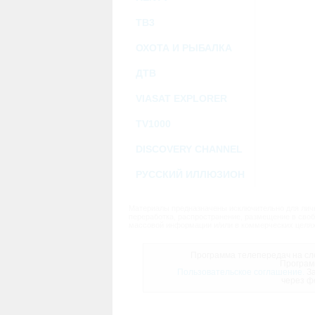
ТВ3
ОХОТА И РЫБАЛКА
ДТВ
VIASAT EXPLORER
TV1000
DISCOVERY CHANNEL
РУССКИЙ ИЛЛЮЗИОН
Материалы предназначены исключительно для личн
переработка, распространение, размещение в своб
массовой информации и/или в коммерческих целях
Программа телепередач на сле
Програм
Пользовательское соглашение.
За
через ф