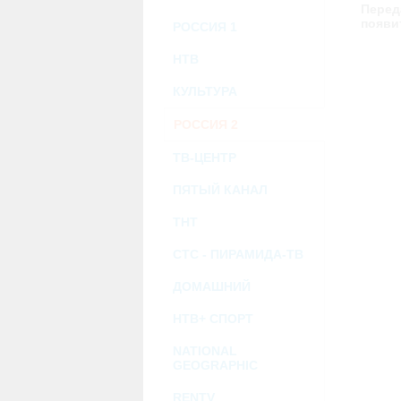
возможными или возникшими потерями и
Перед
услугами, доступными на или полученными
появи
РОССИЯ 1
информацию или ссылки на внешние ресу
2.7. Пользователь принимает положение о 
Администрация Сайта не несет какой-либо 
НТВ
3. Прочие условия
КУЛЬТУРА
3.1. Все возможные споры, вытекающие и
Федерации.
РОССИЯ 2
3.2. Ничто в Соглашении не может поним
совместной деятельности, отношений лич
3.3. Признание судом какого-либо полож
ТВ-ЦЕНТР
Соглашения.
3.4. Бездействие со стороны Администра
ПЯТЫЙ КАНАЛ
позднее соответствующие действия в защи
ТНТ
Политика конфиденциальности и со
СТС - ПИРАМИДА-ТВ
ДОМАШНИЙ
НТВ+ СПОРТ
NATIONAL
GEOGRAPHIC
RENTV