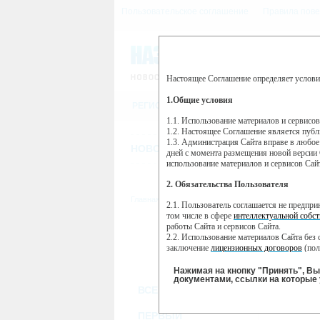
Пользовательское соглашение
Правила пове
Настоящее Соглашение определяет услови
Этот сайт использует сервис веб-ан
(далее — Яндекс).
1.Общие условия
РЕГИСТРАЦИЯ
Сервис Яндекс Метрика использует 
пользовательской активности.
1.1. Использование материалов и сервисо
1.2. Настоящее Соглашение является пуб
Собранная при помощи cookie инфор
1.3. Администрация Сайта вправе в любое
использовании вами данного сайта, 
НОВОСТИ
СТАТЬИ
ОБЪЯВЛЕНИ
Яндекс будет обрабатывать эту инфо
дней с момента размещения новой версии 
активности на сайте. Яндекс обраба
использование материалов и сервисов Сай
Вы можете отказаться от использова
2. Обязательства Пользователя
https://yandex.ru/support/metrika/gen
Главная
//
ТВ-программа
2.1. Пользователь соглашается не предпр
Нажимая на кнопку "Принять", Вы
том числе в сфере
интеллектуальной собст
работы Сайта и сервисов Сайта.
ВТ
ПН
2.2. Использование материалов Сайта без 
31 мая
0
30 мая
заключение
лицензионных договоров
(пол
2.3. При
цитировании
материалов Сайта, в
2.4. Комментарии и иные записи Пользова
Нажимая на кнопку "Принять", В
морали и нравственности.
документами, ссылки на которые 
ВСЕ КАНАЛЫ
2.5. Пользователь предупрежден о том, чт
содержаться на сайте.
2.6. Пользователь согласен с тем, что Ад
ПЕРВЫЙ