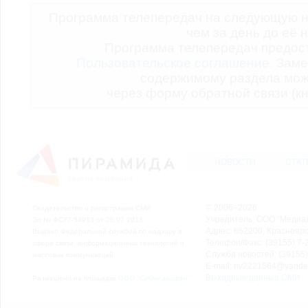
Программа телепередач на следующую н
чем за день до её 
Программа телепередач предо
Пользовательское соглашение.
Заме
содержимому раздела мож
через форму обратной связи (кн
НОВОСТИ
СТАТ
© 2006–2026
Свидетельство о регистрации СМИ
Учредитель: ООО "Медиа
Эл № ФС77-54913 от 26.07.2013
Адрес: 662200, Красноярск
Выдано Федеральной службой по надзору в
Телефон/Факс: (39155) 7-2
сфере связи, информационных технологий и
Служба новостей: (39155)
массовых коммуникаций.
E-mail: nv2221564@yande
Выходные данные СМИ
Размещено на площадке
ООО "Сибмедиафон"