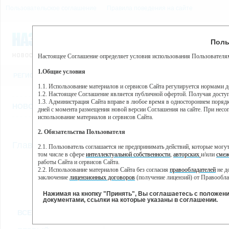
Пользовательское соглашение
Правила поведения на сайте
6 августа, четверг, 2:44
Предупр
Поль
Погода:
0°C, ночью 0°C
Настоящее Соглашение определяет условия использования Пользователям
Этот сайт использует сервис веб-аналитики Яндекс Метрика, пр
(далее — Яндекс).
1.Общие условия
РЕГИСТРАЦИЯ
ВО
Сервис Яндекс Метрика использует технологию “cookie” — неб
пользовательской активности.
1.1. Использование материалов и сервисов Сайта регулируется нормами 
1.2. Настоящее Соглашение является публичной офертой. Получая досту
Собранная при помощи cookie информация не может идентифици
1.3. Администрация Сайта вправе в любое время в одностороннем порядк
использовании вами данного сайта, собранная при помощи cooki
НОВОСТИ
СТАТЬИ
ОБЪЯВЛЕНИЯ
ВЕБКАМЕРЫ
ЕЩ
Яндекс будет обрабатывать эту информацию в интересах владель
дней с момента размещения новой версии Соглашения на сайте. При несог
активности на сайте. Яндекс обрабатывает эту информацию в п
использование материалов и сервисов Сайта.
Вы можете отказаться от использования cookies, выбрав соотв
2. Обязательства Пользователя
https://yandex.ru/support/metrika/general/opt-out.html Однако эт
//
Главная
ТВ-программа
2.1. Пользователь соглашается не предпринимать действий, которые мог
Нажимая на кнопку "Принять", Вы соглашаетесь на обработк
том числе в сфере
интеллектуальной собственности
,
авторских
и/или
смеж
работы Сайта и сервисов Сайта.
2.2. Использование материалов Сайта без согласия
правообладателей
не д
ПН
ВТ
СР
ЧТ
заключение
лицензионных договоров
(получение лицензий) от Правообла
23 мая
24 мая
25 мая
26 мая
2.3. При
цитировании
материалов Сайта, включая охраняемые авторские пр
2.4. Комментарии и иные записи Пользователя на Сайте не должны вступ
Нажимая на кнопку "Принять", Вы соглашаетесь с положен
морали и нравственности.
документами, ссылки на которые указаны в соглашении.
Все
Сериалы
Фильм
2.5. Пользователь предупрежден о том, что Администрация Сайта не несе
ВСЕ КАНАЛЫ
содержаться на сайте.
2.6. Пользователь согласен с тем, что Администрация Сайта не несет от