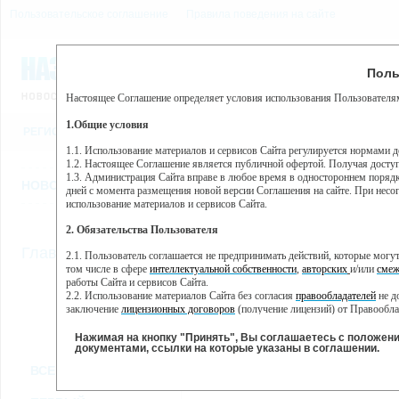
Пользовательское соглашение
Правила поведения на сайте
8 августа, суббота, 10:15
Предупр
Поль
Погода:
0°C, ночью 0°C
Настоящее Соглашение определяет условия использования Пользователям
Этот сайт использует сервис веб-аналитики Яндекс Метрика, пр
(далее — Яндекс).
1.Общие условия
РЕГИСТРАЦИЯ
ВО
Сервис Яндекс Метрика использует технологию “cookie” — неб
пользовательской активности.
1.1. Использование материалов и сервисов Сайта регулируется нормами 
1.2. Настоящее Соглашение является публичной офертой. Получая досту
Собранная при помощи cookie информация не может идентифици
1.3. Администрация Сайта вправе в любое время в одностороннем порядк
использовании вами данного сайта, собранная при помощи cooki
НОВОСТИ
СТАТЬИ
ОБЪЯВЛЕНИЯ
ВЕБКАМЕРЫ
ЕЩ
Яндекс будет обрабатывать эту информацию в интересах владель
дней с момента размещения новой версии Соглашения на сайте. При несог
активности на сайте. Яндекс обрабатывает эту информацию в п
использование материалов и сервисов Сайта.
Вы можете отказаться от использования cookies, выбрав соотв
2. Обязательства Пользователя
https://yandex.ru/support/metrika/general/opt-out.html Однако эт
//
Главная
ТВ-программа
2.1. Пользователь соглашается не предпринимать действий, которые мог
Нажимая на кнопку "Принять", Вы соглашаетесь на обработк
том числе в сфере
интеллектуальной собственности
,
авторских
и/или
смеж
работы Сайта и сервисов Сайта.
2.2. Использование материалов Сайта без согласия
правообладателей
не д
ПН
СР
ЧТ
ВТ
заключение
лицензионных договоров
(получение лицензий) от Правообла
04 февраля
06 февраля
07 февраля
08
05 февраля
2.3. При
цитировании
материалов Сайта, включая охраняемые авторские пр
2.4. Комментарии и иные записи Пользователя на Сайте не должны вступ
Нажимая на кнопку "Принять", Вы соглашаетесь с положен
морали и нравственности.
документами, ссылки на которые указаны в соглашении.
Все
Сериалы
Фильм
2.5. Пользователь предупрежден о том, что Администрация Сайта не несе
ВСЕ КАНАЛЫ
содержаться на сайте.
2.6. Пользователь согласен с тем, что Администрация Сайта не несет от