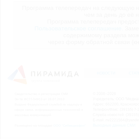
Программа телепередач на следующую н
чем за день до её 
Программа телепередач предо
Пользовательское соглашение.
Заме
содержимому раздела мож
через форму обратной связи (кн
НОВОСТИ
СТАТ
© 2006–2026
Свидетельство о регистрации СМИ
Учредитель: ООО "Медиа
Эл № ФС77-54913 от 26.07.2013
Адрес: 662200, Красноярск
Выдано Федеральной службой по надзору в
Телефон/Факс: (39155) 7-2
сфере связи, информационных технологий и
Служба новостей: (39155)
массовых коммуникаций.
E-mail: nv2221564@yande
Выходные данные СМИ
Размещено на площадке
ООО "Сибмедиафон"