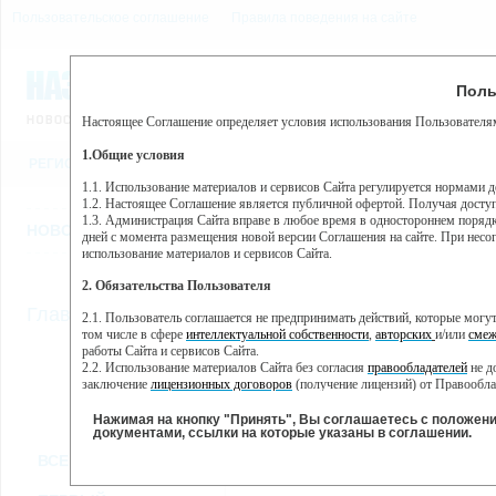
Пользовательское соглашение
Правила поведения на сайте
8 августа, суббота, 18:34
Предупр
Поль
Погода:
0°C, ночью 0°C
Настоящее Соглашение определяет условия использования Пользователям
Этот сайт использует сервис веб-аналитики Яндекс Метрика, пр
(далее — Яндекс).
1.Общие условия
РЕГИСТРАЦИЯ
ВО
Сервис Яндекс Метрика использует технологию “cookie” — неб
пользовательской активности.
1.1. Использование материалов и сервисов Сайта регулируется нормами 
1.2. Настоящее Соглашение является публичной офертой. Получая досту
Собранная при помощи cookie информация не может идентифици
1.3. Администрация Сайта вправе в любое время в одностороннем порядк
использовании вами данного сайта, собранная при помощи cooki
НОВОСТИ
СТАТЬИ
ОБЪЯВЛЕНИЯ
ВЕБКАМЕРЫ
ЕЩ
Яндекс будет обрабатывать эту информацию в интересах владель
дней с момента размещения новой версии Соглашения на сайте. При несог
активности на сайте. Яндекс обрабатывает эту информацию в п
использование материалов и сервисов Сайта.
Вы можете отказаться от использования cookies, выбрав соотв
2. Обязательства Пользователя
https://yandex.ru/support/metrika/general/opt-out.html Однако эт
//
Главная
ТВ-программа
2.1. Пользователь соглашается не предпринимать действий, которые мог
Нажимая на кнопку "Принять", Вы соглашаетесь на обработк
том числе в сфере
интеллектуальной собственности
,
авторских
и/или
смеж
работы Сайта и сервисов Сайта.
2.2. Использование материалов Сайта без согласия
правообладателей
не д
ПН
ВТ
СР
ЧТ
заключение
лицензионных договоров
(получение лицензий) от Правообла
28 января
29 января
30 января
31 января
01 
2.3. При
цитировании
материалов Сайта, включая охраняемые авторские пр
2.4. Комментарии и иные записи Пользователя на Сайте не должны вступ
Нажимая на кнопку "Принять", Вы соглашаетесь с положен
морали и нравственности.
документами, ссылки на которые указаны в соглашении.
Все
Сериалы
Фильм
2.5. Пользователь предупрежден о том, что Администрация Сайта не несе
ВСЕ КАНАЛЫ
содержаться на сайте.
2.6. Пользователь согласен с тем, что Администрация Сайта не несет от