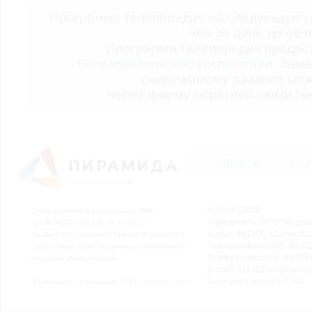
Программа телепередач на следующую н
чем за день до её 
Программа телепередач предо
Пользовательское соглашение.
Заме
содержимому раздела мож
через форму обратной связи (кн
НОВОСТИ
СТАТ
© 2006–2026
Свидетельство о регистрации СМИ
Учредитель: ООО "Медиа
Эл № ФС77-54913 от 26.07.2013
Адрес: 662200, Красноярск
Выдано Федеральной службой по надзору в
Телефон/Факс: (39155) 7-2
сфере связи, информационных технологий и
Служба новостей: (39155)
массовых коммуникаций.
E-mail: nv2221564@yande
Выходные данные СМИ
Размещено на площадке
ООО "Сибмедиафон"