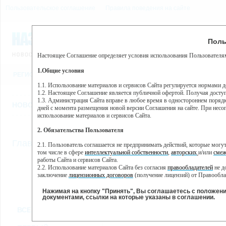
Пользовательское соглашение
Правила поведения на сайте
9 августа, воскресенье, 5
Предупр
Поль
Погода:
0°C, ночью 0°C
Настоящее Соглашение определяет условия использования Пользователям
Этот сайт использует сервис веб-аналитики Яндекс Метрика, пр
(далее — Яндекс).
1.Общие условия
РЕГИСТРАЦИЯ
ВО
Сервис Яндекс Метрика использует технологию “cookie” — неб
пользовательской активности.
1.1. Использование материалов и сервисов Сайта регулируется нормами 
1.2. Настоящее Соглашение является публичной офертой. Получая досту
Собранная при помощи cookie информация не может идентифици
1.3. Администрация Сайта вправе в любое время в одностороннем порядк
использовании вами данного сайта, собранная при помощи cooki
НОВОСТИ
СТАТЬИ
ОБЪЯВЛЕНИЯ
ВЕБКАМЕРЫ
ЕЩ
Яндекс будет обрабатывать эту информацию в интересах владель
дней с момента размещения новой версии Соглашения на сайте. При несог
активности на сайте. Яндекс обрабатывает эту информацию в п
использование материалов и сервисов Сайта.
Вы можете отказаться от использования cookies, выбрав соотв
2. Обязательства Пользователя
https://yandex.ru/support/metrika/general/opt-out.html Однако эт
//
Главная
ТВ-программа
2.1. Пользователь соглашается не предпринимать действий, которые мог
Нажимая на кнопку "Принять", Вы соглашаетесь на обработк
том числе в сфере
интеллектуальной собственности
,
авторских
и/или
смеж
работы Сайта и сервисов Сайта.
2.2. Использование материалов Сайта без согласия
правообладателей
не д
ВТ
СР
ЧТ
ПН
заключение
лицензионных договоров
(получение лицензий) от Правообла
29 января
30 января
31 января
01
28 января
2.3. При
цитировании
материалов Сайта, включая охраняемые авторские пр
2.4. Комментарии и иные записи Пользователя на Сайте не должны вступ
Нажимая на кнопку "Принять", Вы соглашаетесь с положен
морали и нравственности.
документами, ссылки на которые указаны в соглашении.
Все
Сериалы
Фильм
2.5. Пользователь предупрежден о том, что Администрация Сайта не несе
ВСЕ КАНАЛЫ
содержаться на сайте.
2.6. Пользователь согласен с тем, что Администрация Сайта не несет от