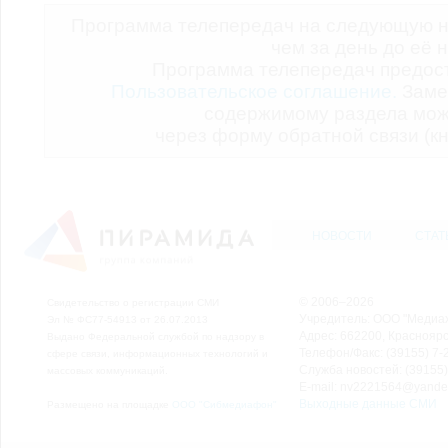
Программа телепередач на следующую н
чем за день до её 
Программа телепередач предо
Пользовательское соглашение.
Заме
содержимому раздела мож
через форму обратной связи (кн
НОВОСТИ
СТАТ
© 2006–2026
Свидетельство о регистрации СМИ
Учредитель: ООО "Медиа
Эл № ФС77-54913 от 26.07.2013
Адрес: 662200, Красноярск
Выдано Федеральной службой по надзору в
Телефон/Факс: (39155) 7-2
сфере связи, информационных технологий и
Служба новостей: (39155)
массовых коммуникаций.
E-mail: nv2221564@yande
Выходные данные СМИ
Размещено на площадке
ООО "Сибмедиафон"