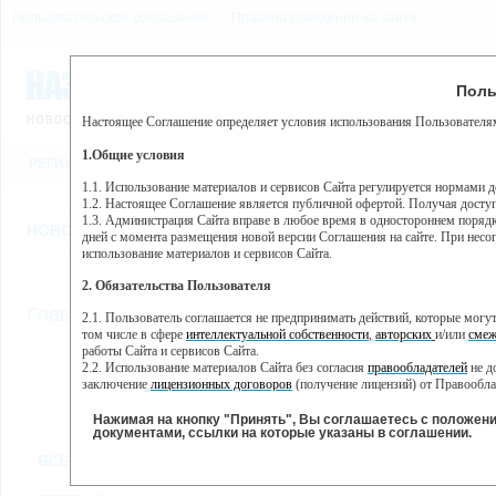
Пользовательское соглашение
Правила поведения на сайте
6 августа, четверг, 4:51
Предупр
Поль
Погода:
0°C, ночью 0°C
Настоящее Соглашение определяет условия использования Пользователям
Этот сайт использует сервис веб-аналитики Яндекс Метрика, пр
(далее — Яндекс).
1.Общие условия
РЕГИСТРАЦИЯ
ВО
Сервис Яндекс Метрика использует технологию “cookie” — неб
пользовательской активности.
1.1. Использование материалов и сервисов Сайта регулируется нормами 
1.2. Настоящее Соглашение является публичной офертой. Получая досту
Собранная при помощи cookie информация не может идентифици
1.3. Администрация Сайта вправе в любое время в одностороннем порядк
использовании вами данного сайта, собранная при помощи cooki
НОВОСТИ
СТАТЬИ
ОБЪЯВЛЕНИЯ
ВЕБКАМЕРЫ
ЕЩ
Яндекс будет обрабатывать эту информацию в интересах владель
дней с момента размещения новой версии Соглашения на сайте. При несог
активности на сайте. Яндекс обрабатывает эту информацию в п
использование материалов и сервисов Сайта.
Вы можете отказаться от использования cookies, выбрав соотв
2. Обязательства Пользователя
https://yandex.ru/support/metrika/general/opt-out.html Однако эт
//
Главная
ТВ-программа
2.1. Пользователь соглашается не предпринимать действий, которые мог
Нажимая на кнопку "Принять", Вы соглашаетесь на обработк
том числе в сфере
интеллектуальной собственности
,
авторских
и/или
смеж
работы Сайта и сервисов Сайта.
2.2. Использование материалов Сайта без согласия
правообладателей
не д
ВТ
СР
ЧТ
ПН
заключение
лицензионных договоров
(получение лицензий) от Правообла
15 января
16 января
17 января
18
14 января
2.3. При
цитировании
материалов Сайта, включая охраняемые авторские пр
2.4. Комментарии и иные записи Пользователя на Сайте не должны вступ
Нажимая на кнопку "Принять", Вы соглашаетесь с положен
морали и нравственности.
документами, ссылки на которые указаны в соглашении.
Все
Сериалы
Фильм
2.5. Пользователь предупрежден о том, что Администрация Сайта не несе
ВСЕ КАНАЛЫ
содержаться на сайте.
2.6. Пользователь согласен с тем, что Администрация Сайта не несет от