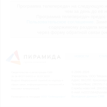
Программа телепередач на следующую н
чем за день до её 
Программа телепередач предо
Пользовательское соглашение.
Заме
содержимому раздела мож
через форму обратной связи (кн
НОВОСТИ
СТАТ
© 2006–2026
Свидетельство о регистрации СМИ
Учредитель: ООО "Медиа
Эл № ФС77-54913 от 26.07.2013
Адрес: 662200, Красноярск
Выдано Федеральной службой по надзору в
Телефон/Факс: (39155) 7-2
сфере связи, информационных технологий и
Служба новостей: (39155)
массовых коммуникаций.
E-mail: nv2221564@yande
Выходные данные СМИ
Размещено на площадке
ООО "Сибмедиафон"