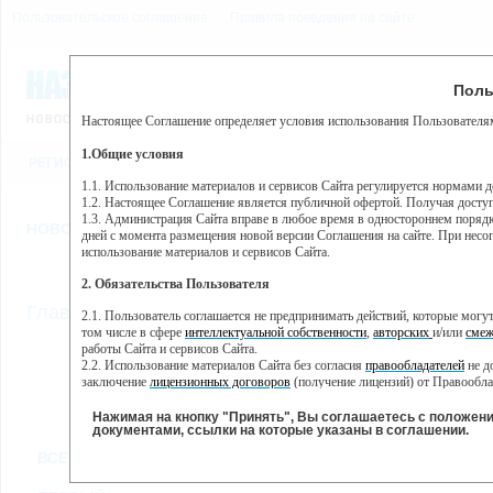
Пользовательское соглашение
Правила поведения на сайте
8 августа, суббота, 3:59
Предупр
Поль
Погода:
0°C, ночью 0°C
Настоящее Соглашение определяет условия использования Пользователям
Этот сайт использует сервис веб-аналитики Яндекс Метрика, пр
(далее — Яндекс).
1.Общие условия
РЕГИСТРАЦИЯ
ВО
Сервис Яндекс Метрика использует технологию “cookie” — неб
пользовательской активности.
1.1. Использование материалов и сервисов Сайта регулируется нормами 
1.2. Настоящее Соглашение является публичной офертой. Получая досту
Собранная при помощи cookie информация не может идентифици
1.3. Администрация Сайта вправе в любое время в одностороннем порядк
использовании вами данного сайта, собранная при помощи cooki
НОВОСТИ
СТАТЬИ
ОБЪЯВЛЕНИЯ
ВЕБКАМЕРЫ
ЕЩ
Яндекс будет обрабатывать эту информацию в интересах владель
дней с момента размещения новой версии Соглашения на сайте. При несог
активности на сайте. Яндекс обрабатывает эту информацию в п
использование материалов и сервисов Сайта.
Вы можете отказаться от использования cookies, выбрав соотв
2. Обязательства Пользователя
https://yandex.ru/support/metrika/general/opt-out.html Однако эт
//
Главная
ТВ-программа
2.1. Пользователь соглашается не предпринимать действий, которые мог
Нажимая на кнопку "Принять", Вы соглашаетесь на обработк
том числе в сфере
интеллектуальной собственности
,
авторских
и/или
смеж
работы Сайта и сервисов Сайта.
2.2. Использование материалов Сайта без согласия
правообладателей
не д
ПН
ВТ
СР
ЧТ
заключение
лицензионных договоров
(получение лицензий) от Правообла
17 июня
18 июня
19 июня
20 июня
2
2.3. При
цитировании
материалов Сайта, включая охраняемые авторские пр
2.4. Комментарии и иные записи Пользователя на Сайте не должны вступ
Нажимая на кнопку "Принять", Вы соглашаетесь с положен
морали и нравственности.
документами, ссылки на которые указаны в соглашении.
Все
Сериалы
Фильм
2.5. Пользователь предупрежден о том, что Администрация Сайта не несе
ВСЕ КАНАЛЫ
содержаться на сайте.
2.6. Пользователь согласен с тем, что Администрация Сайта не несет от