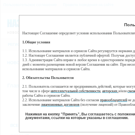
Пользовательское соглашение
Правила поведения на сайте
6 августа, четверг, 21:32
Предупр
Поль
Погода:
0°C, ночью 0°C
Настоящее Соглашение определяет условия использования Пользователям
Этот сайт использует сервис веб-аналитики Яндекс Метрика, пр
(далее — Яндекс).
1.Общие условия
РЕГИСТРАЦИЯ
ВО
Сервис Яндекс Метрика использует технологию “cookie” — неб
пользовательской активности.
1.1. Использование материалов и сервисов Сайта регулируется нормами 
1.2. Настоящее Соглашение является публичной офертой. Получая досту
Собранная при помощи cookie информация не может идентифици
1.3. Администрация Сайта вправе в любое время в одностороннем порядк
использовании вами данного сайта, собранная при помощи cooki
НОВОСТИ
СТАТЬИ
ОБЪЯВЛЕНИЯ
ВЕБКАМЕРЫ
ЕЩ
Яндекс будет обрабатывать эту информацию в интересах владель
дней с момента размещения новой версии Соглашения на сайте. При несог
активности на сайте. Яндекс обрабатывает эту информацию в п
использование материалов и сервисов Сайта.
Вы можете отказаться от использования cookies, выбрав соотв
2. Обязательства Пользователя
https://yandex.ru/support/metrika/general/opt-out.html Однако эт
//
Главная
ТВ-программа
2.1. Пользователь соглашается не предпринимать действий, которые мог
Нажимая на кнопку "Принять", Вы соглашаетесь на обработк
том числе в сфере
интеллектуальной собственности
,
авторских
и/или
смеж
работы Сайта и сервисов Сайта.
2.2. Использование материалов Сайта без согласия
правообладателей
не д
ПН
СР
ЧТ
ВТ
заключение
лицензионных договоров
(получение лицензий) от Правообла
02 декабря
04 декабря
05 декабря
06
03 декабря
2.3. При
цитировании
материалов Сайта, включая охраняемые авторские пр
2.4. Комментарии и иные записи Пользователя на Сайте не должны вступ
Нажимая на кнопку "Принять", Вы соглашаетесь с положен
морали и нравственности.
документами, ссылки на которые указаны в соглашении.
Все
Сериалы
Фильм
2.5. Пользователь предупрежден о том, что Администрация Сайта не несе
ВСЕ КАНАЛЫ
содержаться на сайте.
2.6. Пользователь согласен с тем, что Администрация Сайта не несет от