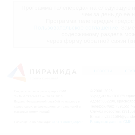
Программа телепередач на следующую н
чем за день до её 
Программа телепередач предо
Пользовательское соглашение.
Заме
содержимому раздела мож
через форму обратной связи (кн
НОВОСТИ
СТАТ
© 2006–2026
Свидетельство о регистрации СМИ
Учредитель: ООО "Медиа
Эл № ФС77-54913 от 26.07.2013
Адрес: 662200, Красноярск
Выдано Федеральной службой по надзору в
Телефон/Факс: (39155) 7-2
сфере связи, информационных технологий и
Служба новостей: (39155)
массовых коммуникаций.
E-mail: nv2221564@yande
Выходные данные СМИ
Размещено на площадке
ООО "Сибмедиафон"