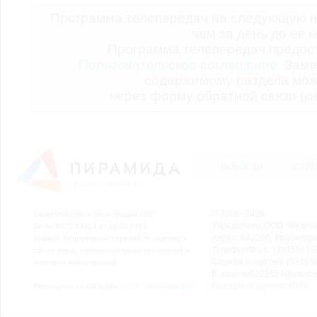
Программа телепередач на следующую н
чем за день до её 
Программа телепередач предо
Пользовательское соглашение.
Заме
содержимому раздела мож
через форму обратной связи (кн
НОВОСТИ
СТАТ
© 2006–2026
Свидетельство о регистрации СМИ
Учредитель: ООО "Медиа
Эл № ФС77-54913 от 26.07.2013
Адрес: 662200, Красноярск
Выдано Федеральной службой по надзору в
Телефон/Факс: (39155) 7-2
сфере связи, информационных технологий и
Служба новостей: (39155)
массовых коммуникаций.
E-mail: nv2221564@yande
Выходные данные СМИ
Размещено на площадке
ООО "Сибмедиафон"