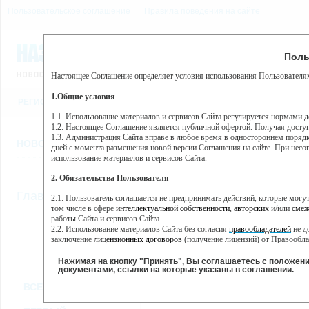
Пользовательское соглашение
Правила поведения на сайте
9 августа, воскресенье, 1
Предупр
Поль
Погода:
0°C, ночью 0°C
Настоящее Соглашение определяет условия использования Пользователям
Этот сайт использует сервис веб-аналитики Яндекс Метрика, пр
(далее — Яндекс).
1.Общие условия
РЕГИСТРАЦИЯ
ВО
Сервис Яндекс Метрика использует технологию “cookie” — неб
пользовательской активности.
1.1. Использование материалов и сервисов Сайта регулируется нормами 
1.2. Настоящее Соглашение является публичной офертой. Получая досту
Собранная при помощи cookie информация не может идентифици
1.3. Администрация Сайта вправе в любое время в одностороннем порядк
использовании вами данного сайта, собранная при помощи cooki
НОВОСТИ
СТАТЬИ
ОБЪЯВЛЕНИЯ
ВЕБКАМЕРЫ
ЕЩ
Яндекс будет обрабатывать эту информацию в интересах владель
дней с момента размещения новой версии Соглашения на сайте. При несог
активности на сайте. Яндекс обрабатывает эту информацию в п
использование материалов и сервисов Сайта.
Вы можете отказаться от использования cookies, выбрав соотв
2. Обязательства Пользователя
https://yandex.ru/support/metrika/general/opt-out.html Однако эт
//
Главная
ТВ-программа
2.1. Пользователь соглашается не предпринимать действий, которые мог
Нажимая на кнопку "Принять", Вы соглашаетесь на обработк
том числе в сфере
интеллектуальной собственности
,
авторских
и/или
смеж
работы Сайта и сервисов Сайта.
2.2. Использование материалов Сайта без согласия
правообладателей
не д
ПН
ВТ
ЧТ
СР
заключение
лицензионных договоров
(получение лицензий) от Правообла
25 ноября
26 ноября
28 ноября
29
27 ноября
2.3. При
цитировании
материалов Сайта, включая охраняемые авторские пр
2.4. Комментарии и иные записи Пользователя на Сайте не должны вступ
Нажимая на кнопку "Принять", Вы соглашаетесь с положен
морали и нравственности.
документами, ссылки на которые указаны в соглашении.
Все
Сериалы
Фильм
2.5. Пользователь предупрежден о том, что Администрация Сайта не несе
ВСЕ КАНАЛЫ
содержаться на сайте.
2.6. Пользователь согласен с тем, что Администрация Сайта не несет от