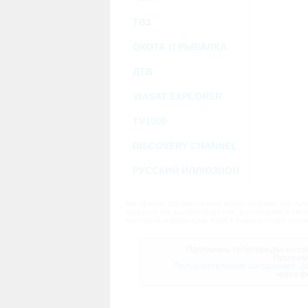
ТВ3
ОХОТА И РЫБАЛКА
ДТВ
VIASAT EXPLORER
TV1000
DISCOVERY CHANNEL
РУССКИЙ ИЛЛЮЗИОН
Материалы предназначены исключительно для личн
переработка, распространение, размещение в своб
массовой информации и/или в коммерческих целях
Программа телепередач на сле
Програм
Пользовательское соглашение.
За
через ф