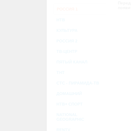
возможными или возникшими потерями и
Перед
услугами, доступными на или полученными
появи
РОССИЯ 1
информацию или ссылки на внешние ресу
2.7. Пользователь принимает положение о 
Администрация Сайта не несет какой-либо 
НТВ
3. Прочие условия
КУЛЬТУРА
3.1. Все возможные споры, вытекающие и
Федерации.
3.2. Ничто в Соглашении не может поним
РОССИЯ 2
совместной деятельности, отношений лич
3.3. Признание судом какого-либо полож
ТВ-ЦЕНТР
Соглашения.
3.4. Бездействие со стороны Администра
ПЯТЫЙ КАНАЛ
позднее соответствующие действия в защи
ТНТ
Политика конфиденциальности и со
СТС - ПИРАМИДА-ТВ
ДОМАШНИЙ
НТВ+ СПОРТ
NATIONAL
GEOGRAPHIC
RENTV