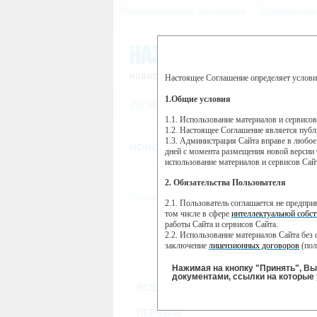
Пользовательское соглашение
Правила пове
Настоящее Соглашение определяет услови
Этот сайт использует сервис веб-ан
(далее — Яндекс).
1.Общие условия
РЕГИСТРАЦИЯ
Сервис Яндекс Метрика использует 
пользовательской активности.
1.1. Использование материалов и сервисо
1.2. Настоящее Соглашение является пуб
Собранная при помощи cookie инфор
1.3. Администрация Сайта вправе в любое
использовании вами данного сайта, 
НОВОСТИ
СТАТЬИ
ОБЪЯВЛЕНИ
Яндекс будет обрабатывать эту инфо
дней с момента размещения новой версии 
активности на сайте. Яндекс обраба
использование материалов и сервисов Сай
Вы можете отказаться от использова
2. Обязательства Пользователя
https://yandex.ru/support/metrika/gen
Главная
//
ТВ-программа
2.1. Пользователь соглашается не предпр
Нажимая на кнопку "Принять", Вы
том числе в сфере
интеллектуальной собст
работы Сайта и сервисов Сайта.
ПН
ВТ
2.2. Использование материалов Сайта без 
18 ноября
19 ноября
20
заключение
лицензионных договоров
(пол
2.3. При
цитировании
материалов Сайта, в
2.4. Комментарии и иные записи Пользова
Нажимая на кнопку "Принять", В
морали и нравственности.
документами, ссылки на которые 
ВСЕ КАНАЛЫ
2.5. Пользователь предупрежден о том, чт
содержаться на сайте.
2.6. Пользователь согласен с тем, что Ад
ПЕРВЫЙ