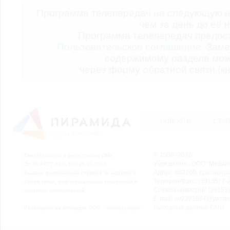
Программа телепередач на следующую н
чем за день до её 
Программа телепередач предо
Пользовательское соглашение.
Заме
содержимому раздела мож
через форму обратной связи (кн
НОВОСТИ
СТАТ
© 2006–2026
Свидетельство о регистрации СМИ
Учредитель: ООО "Медиа
Эл № ФС77-54913 от 26.07.2013
Адрес: 662200, Красноярск
Выдано Федеральной службой по надзору в
Телефон/Факс: (39155) 7-2
сфере связи, информационных технологий и
Служба новостей: (39155)
массовых коммуникаций.
E-mail: nv2221564@yande
Выходные данные СМИ
Размещено на площадке
ООО "Сибмедиафон"