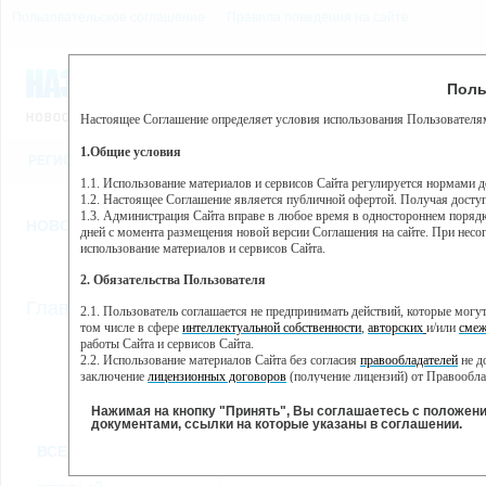
Пользовательское соглашение
Правила поведения на сайте
9 августа, воскресенье, 3
Предупр
Поль
Погода:
0°C, ночью 0°C
Настоящее Соглашение определяет условия использования Пользователям
Этот сайт использует сервис веб-аналитики Яндекс Метрика, пр
(далее — Яндекс).
1.Общие условия
РЕГИСТРАЦИЯ
ВО
Сервис Яндекс Метрика использует технологию “cookie” — неб
пользовательской активности.
1.1. Использование материалов и сервисов Сайта регулируется нормами 
1.2. Настоящее Соглашение является публичной офертой. Получая досту
Собранная при помощи cookie информация не может идентифици
1.3. Администрация Сайта вправе в любое время в одностороннем порядк
использовании вами данного сайта, собранная при помощи cooki
НОВОСТИ
СТАТЬИ
ОБЪЯВЛЕНИЯ
ВЕБКАМЕРЫ
ЕЩ
Яндекс будет обрабатывать эту информацию в интересах владель
дней с момента размещения новой версии Соглашения на сайте. При несог
активности на сайте. Яндекс обрабатывает эту информацию в п
использование материалов и сервисов Сайта.
Вы можете отказаться от использования cookies, выбрав соотв
2. Обязательства Пользователя
https://yandex.ru/support/metrika/general/opt-out.html Однако эт
//
Главная
ТВ-программа
2.1. Пользователь соглашается не предпринимать действий, которые мог
Нажимая на кнопку "Принять", Вы соглашаетесь на обработк
том числе в сфере
интеллектуальной собственности
,
авторских
и/или
смеж
работы Сайта и сервисов Сайта.
2.2. Использование материалов Сайта без согласия
правообладателей
не д
ПН
ВТ
ЧТ
СР
заключение
лицензионных договоров
(получение лицензий) от Правообла
28 января
29 января
31 января
01
30 января
2.3. При
цитировании
материалов Сайта, включая охраняемые авторские пр
2.4. Комментарии и иные записи Пользователя на Сайте не должны вступ
Нажимая на кнопку "Принять", Вы соглашаетесь с положен
морали и нравственности.
документами, ссылки на которые указаны в соглашении.
Все
Сериалы
Фильм
2.5. Пользователь предупрежден о том, что Администрация Сайта не несе
ВСЕ КАНАЛЫ
содержаться на сайте.
2.6. Пользователь согласен с тем, что Администрация Сайта не несет от