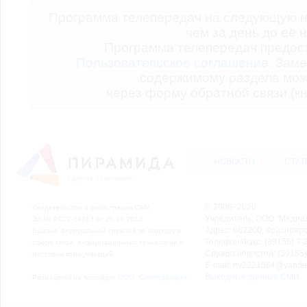
Программа телепередач на следующую н
чем за день до её 
Программа телепередач предо
Пользовательское соглашение.
Заме
содержимому раздела мож
через форму обратной связи (кн
НОВОСТИ
СТАТ
© 2006–2026
Свидетельство о регистрации СМИ
Учредитель: ООО "Медиа
Эл № ФС77-54913 от 26.07.2013
Адрес: 662200, Красноярск
Выдано Федеральной службой по надзору в
Телефон/Факс: (39155) 7-2
сфере связи, информационных технологий и
Служба новостей: (39155)
массовых коммуникаций.
E-mail: nv2221564@yande
Выходные данные СМИ
Размещено на площадке
ООО "Сибмедиафон"