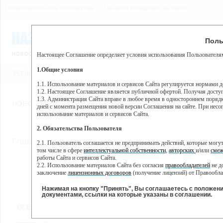
Пользовательское соглашение
Правила поведения на сайте
7 августа, пятница, 13:12
Предупр
Поль
Погода:
0°C, ночью 0°C
Настоящее Соглашение определяет условия использования Пользователям
Этот сайт использует сервис веб-аналитики Яндекс Метрика, пр
(далее — Яндекс).
1.Общие условия
РЕГИСТРАЦИЯ
ВО
Сервис Яндекс Метрика использует технологию “cookie” — неб
пользовательской активности.
1.1. Использование материалов и сервисов Сайта регулируется нормами 
1.2. Настоящее Соглашение является публичной офертой. Получая досту
Собранная при помощи cookie информация не может идентифици
1.3. Администрация Сайта вправе в любое время в одностороннем порядк
использовании вами данного сайта, собранная при помощи cooki
НОВОСТИ
СТАТЬИ
ОБЪЯВЛЕНИЯ
ВЕБКАМЕРЫ
ЕЩ
Яндекс будет обрабатывать эту информацию в интересах владель
дней с момента размещения новой версии Соглашения на сайте. При несог
активности на сайте. Яндекс обрабатывает эту информацию в п
использование материалов и сервисов Сайта.
Вы можете отказаться от использования cookies, выбрав соотв
2. Обязательства Пользователя
https://yandex.ru/support/metrika/general/opt-out.html Однако эт
//
Главная
ТВ-программа
2.1. Пользователь соглашается не предпринимать действий, которые мог
Нажимая на кнопку "Принять", Вы соглашаетесь на обработк
том числе в сфере
интеллектуальной собственности
,
авторских
и/или
смеж
работы Сайта и сервисов Сайта.
2.2. Использование материалов Сайта без согласия
правообладателей
не д
ПН
СР
ЧТ
ВТ
заключение
лицензионных договоров
(получение лицензий) от Правообла
06 июня
08 июня
09 июня
1
07 июня
2.3. При
цитировании
материалов Сайта, включая охраняемые авторские пр
2.4. Комментарии и иные записи Пользователя на Сайте не должны вступ
Нажимая на кнопку "Принять", Вы соглашаетесь с положен
морали и нравственности.
документами, ссылки на которые указаны в соглашении.
Все
Сериалы
Фильм
2.5. Пользователь предупрежден о том, что Администрация Сайта не несе
ВСЕ КАНАЛЫ
содержаться на сайте.
2.6. Пользователь согласен с тем, что Администрация Сайта не несет от