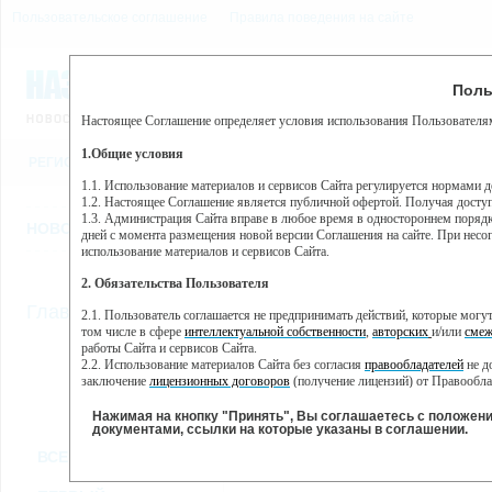
Пользовательское соглашение
Правила поведения на сайте
7 августа, пятница, 12:50
Предупр
Поль
Погода:
0°C, ночью 0°C
Настоящее Соглашение определяет условия использования Пользователям
Этот сайт использует сервис веб-аналитики Яндекс Метрика, пр
(далее — Яндекс).
1.Общие условия
РЕГИСТРАЦИЯ
ВО
Сервис Яндекс Метрика использует технологию “cookie” — неб
пользовательской активности.
1.1. Использование материалов и сервисов Сайта регулируется нормами 
1.2. Настоящее Соглашение является публичной офертой. Получая досту
Собранная при помощи cookie информация не может идентифици
1.3. Администрация Сайта вправе в любое время в одностороннем порядк
использовании вами данного сайта, собранная при помощи cooki
НОВОСТИ
СТАТЬИ
ОБЪЯВЛЕНИЯ
ВЕБКАМЕРЫ
ЕЩ
Яндекс будет обрабатывать эту информацию в интересах владель
дней с момента размещения новой версии Соглашения на сайте. При несог
активности на сайте. Яндекс обрабатывает эту информацию в п
использование материалов и сервисов Сайта.
Вы можете отказаться от использования cookies, выбрав соотв
2. Обязательства Пользователя
https://yandex.ru/support/metrika/general/opt-out.html Однако эт
//
Главная
ТВ-программа
2.1. Пользователь соглашается не предпринимать действий, которые мог
Нажимая на кнопку "Принять", Вы соглашаетесь на обработк
том числе в сфере
интеллектуальной собственности
,
авторских
и/или
смеж
работы Сайта и сервисов Сайта.
2.2. Использование материалов Сайта без согласия
правообладателей
не д
ВТ
СР
ЧТ
ПН
заключение
лицензионных договоров
(получение лицензий) от Правообла
07 июня
08 июня
09 июня
1
06 июня
2.3. При
цитировании
материалов Сайта, включая охраняемые авторские пр
2.4. Комментарии и иные записи Пользователя на Сайте не должны вступ
Нажимая на кнопку "Принять", Вы соглашаетесь с положен
морали и нравственности.
документами, ссылки на которые указаны в соглашении.
Все
Сериалы
Фильм
2.5. Пользователь предупрежден о том, что Администрация Сайта не несе
ВСЕ КАНАЛЫ
содержаться на сайте.
2.6. Пользователь согласен с тем, что Администрация Сайта не несет от