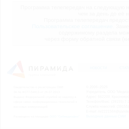
Программа телепередач на следующую н
чем за день до её 
Программа телепередач предо
Пользовательское соглашение.
Заме
содержимому раздела мож
через форму обратной связи (кн
НОВОСТИ
СТАТ
© 2006–2026
Свидетельство о регистрации СМИ
Учредитель: ООО "Медиа
Эл № ФС77-54913 от 26.07.2013
Адрес: 662200, Красноярск
Выдано Федеральной службой по надзору в
Телефон/Факс: (39155) 7-2
сфере связи, информационных технологий и
Служба новостей: (39155)
массовых коммуникаций.
E-mail: nv2221564@yande
Выходные данные СМИ
Размещено на площадке
ООО "Сибмедиафон"