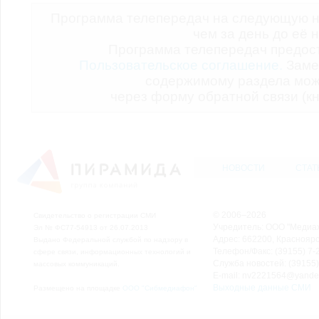
Программа телепередач на следующую н
чем за день до её 
Программа телепередач предо
Пользовательское соглашение.
Заме
содержимому раздела мож
через форму обратной связи (кн
НОВОСТИ
СТАТ
© 2006–2026
Свидетельство о регистрации СМИ
Учредитель: ООО "Медиа
Эл № ФС77-54913 от 26.07.2013
Адрес: 662200, Красноярск
Выдано Федеральной службой по надзору в
Телефон/Факс: (39155) 7-2
сфере связи, информационных технологий и
Служба новостей: (39155)
массовых коммуникаций.
E-mail: nv2221564@yande
Выходные данные СМИ
Размещено на площадке
ООО "Сибмедиафон"