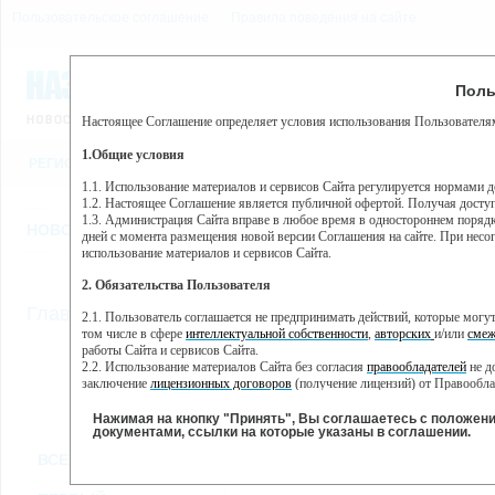
Пользовательское соглашение
Правила поведения на сайте
9 августа, воскресенье, 
Предупр
Поль
Погода:
0°C, ночью 0°C
Настоящее Соглашение определяет условия использования Пользователям
Этот сайт использует сервис веб-аналитики Яндекс Метрика, пр
(далее — Яндекс).
1.Общие условия
РЕГИСТРАЦИЯ
ВО
Сервис Яндекс Метрика использует технологию “cookie” — неб
пользовательской активности.
1.1. Использование материалов и сервисов Сайта регулируется нормами 
1.2. Настоящее Соглашение является публичной офертой. Получая досту
Собранная при помощи cookie информация не может идентифици
1.3. Администрация Сайта вправе в любое время в одностороннем порядк
использовании вами данного сайта, собранная при помощи cooki
НОВОСТИ
СТАТЬИ
ОБЪЯВЛЕНИЯ
ВЕБКАМЕРЫ
ЕЩ
Яндекс будет обрабатывать эту информацию в интересах владель
дней с момента размещения новой версии Соглашения на сайте. При несог
активности на сайте. Яндекс обрабатывает эту информацию в п
использование материалов и сервисов Сайта.
Вы можете отказаться от использования cookies, выбрав соотв
2. Обязательства Пользователя
https://yandex.ru/support/metrika/general/opt-out.html Однако эт
//
Главная
ТВ-программа
2.1. Пользователь соглашается не предпринимать действий, которые мог
Нажимая на кнопку "Принять", Вы соглашаетесь на обработк
том числе в сфере
интеллектуальной собственности
,
авторских
и/или
смеж
работы Сайта и сервисов Сайта.
2.2. Использование материалов Сайта без согласия
правообладателей
не д
ПН
ВТ
СР
ЧТ
заключение
лицензионных договоров
(получение лицензий) от Правообла
30 мая
31 мая
01 июня
0
02 июня
2.3. При
цитировании
материалов Сайта, включая охраняемые авторские пр
2.4. Комментарии и иные записи Пользователя на Сайте не должны вступ
Нажимая на кнопку "Принять", Вы соглашаетесь с положен
морали и нравственности.
документами, ссылки на которые указаны в соглашении.
Все
Сериалы
Фильм
2.5. Пользователь предупрежден о том, что Администрация Сайта не несе
ВСЕ КАНАЛЫ
содержаться на сайте.
2.6. Пользователь согласен с тем, что Администрация Сайта не несет от