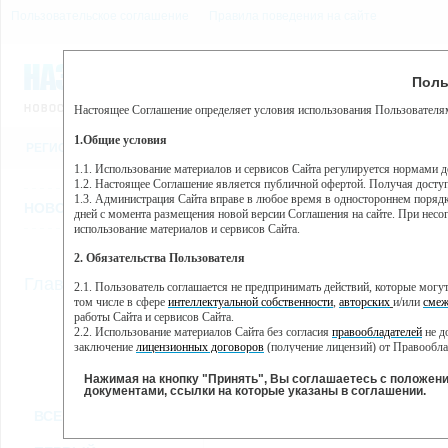
Пользовательское соглашение
Правила поведения на сайте
7 августа, пятница, 10:09
Предупр
Поль
Погода:
0°C, ночью 0°C
Настоящее Соглашение определяет условия использования Пользователям
Этот сайт использует сервис веб-аналитики Яндекс Метрика, пр
(далее — Яндекс).
1.Общие условия
РЕГИСТРАЦИЯ
ВО
Сервис Яндекс Метрика использует технологию “cookie” — неб
пользовательской активности.
1.1. Использование материалов и сервисов Сайта регулируется нормами 
1.2. Настоящее Соглашение является публичной офертой. Получая досту
Собранная при помощи cookie информация не может идентифици
1.3. Администрация Сайта вправе в любое время в одностороннем порядк
использовании вами данного сайта, собранная при помощи cooki
НОВОСТИ
СТАТЬИ
ОБЪЯВЛЕНИЯ
ВЕБКАМЕРЫ
ЕЩ
Яндекс будет обрабатывать эту информацию в интересах владель
дней с момента размещения новой версии Соглашения на сайте. При несог
активности на сайте. Яндекс обрабатывает эту информацию в п
использование материалов и сервисов Сайта.
Вы можете отказаться от использования cookies, выбрав соотв
2. Обязательства Пользователя
https://yandex.ru/support/metrika/general/opt-out.html Однако эт
//
Главная
ТВ-программа
2.1. Пользователь соглашается не предпринимать действий, которые мог
Нажимая на кнопку "Принять", Вы соглашаетесь на обработк
том числе в сфере
интеллектуальной собственности
,
авторских
и/или
смеж
работы Сайта и сервисов Сайта.
2.2. Использование материалов Сайта без согласия
правообладателей
не д
ПН
ВТ
СР
ЧТ
заключение
лицензионных договоров
(получение лицензий) от Правообла
23 мая
24 мая
25 мая
26 мая
2.3. При
цитировании
материалов Сайта, включая охраняемые авторские пр
2.4. Комментарии и иные записи Пользователя на Сайте не должны вступ
Нажимая на кнопку "Принять", Вы соглашаетесь с положен
морали и нравственности.
документами, ссылки на которые указаны в соглашении.
Все
Сериалы
Фильм
2.5. Пользователь предупрежден о том, что Администрация Сайта не несе
ВСЕ КАНАЛЫ
содержаться на сайте.
2.6. Пользователь согласен с тем, что Администрация Сайта не несет от