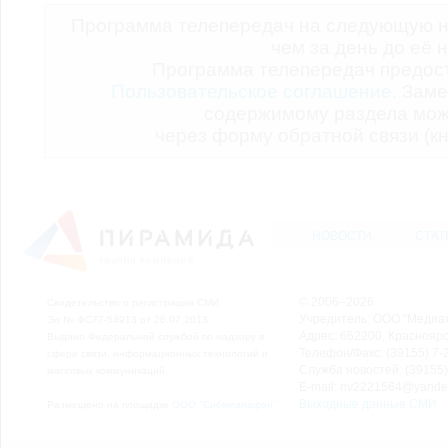
Программа телепередач на следующую н
чем за день до её 
Программа телепередач предо
Пользовательское соглашение.
Заме
содержимому раздела мож
через форму обратной связи (кн
НОВОСТИ
СТАТ
© 2006–2026
Свидетельство о регистрации СМИ
Учредитель: ООО "Медиа
Эл № ФС77-54913 от 26.07.2013
Адрес: 662200, Красноярск
Выдано Федеральной службой по надзору в
Телефон/Факс: (39155) 7-2
сфере связи, информационных технологий и
Служба новостей: (39155)
массовых коммуникаций.
E-mail: nv2221564@yande
Выходные данные СМИ
Размещено на площадке
ООО "Сибмедиафон"