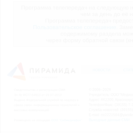
Программа телепередач на следующую н
чем за день до её 
Программа телепередач предо
Пользовательское соглашение.
Заме
содержимому раздела мож
через форму обратной связи (кн
НОВОСТИ
СТАТ
© 2006–2026
Свидетельство о регистрации СМИ
Учредитель: ООО "Медиа
Эл № ФС77-54913 от 26.07.2013
Адрес: 662200, Красноярск
Выдано Федеральной службой по надзору в
Телефон/Факс: (39155) 7-2
сфере связи, информационных технологий и
Служба новостей: (39155)
массовых коммуникаций.
E-mail: nv2221564@yande
Выходные данные СМИ
Размещено на площадке
ООО "Сибмедиафон"