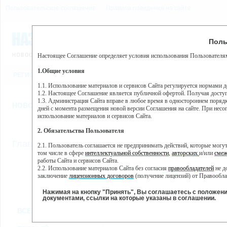
Пользовательское соглашение
Правила поведения на сайте
7 августа, пятница, 18:55
Предупр
Поль
Погода:
0°C, ночью 0°C
Настоящее Соглашение определяет условия использования Пользователям
Этот сайт использует сервис веб-аналитики Яндекс Метрика, пр
(далее — Яндекс).
1.Общие условия
РЕГИСТРАЦИЯ
ВО
Сервис Яндекс Метрика использует технологию “cookie” — неб
пользовательской активности.
1.1. Использование материалов и сервисов Сайта регулируется нормами 
1.2. Настоящее Соглашение является публичной офертой. Получая досту
Собранная при помощи cookie информация не может идентифици
1.3. Администрация Сайта вправе в любое время в одностороннем порядк
использовании вами данного сайта, собранная при помощи cooki
НОВОСТИ
СТАТЬИ
ОБЪЯВЛЕНИЯ
ВЕБКАМЕРЫ
ЕЩ
Яндекс будет обрабатывать эту информацию в интересах владель
дней с момента размещения новой версии Соглашения на сайте. При несог
активности на сайте. Яндекс обрабатывает эту информацию в п
использование материалов и сервисов Сайта.
Вы можете отказаться от использования cookies, выбрав соотв
2. Обязательства Пользователя
https://yandex.ru/support/metrika/general/opt-out.html Однако эт
//
Главная
ТВ-программа
2.1. Пользователь соглашается не предпринимать действий, которые мог
Нажимая на кнопку "Принять", Вы соглашаетесь на обработк
том числе в сфере
интеллектуальной собственности
,
авторских
и/или
смеж
работы Сайта и сервисов Сайта.
2.2. Использование материалов Сайта без согласия
правообладателей
не д
ПН
ВТ
СР
ЧТ
заключение
лицензионных договоров
(получение лицензий) от Правообла
02 декабря
03 декабря
04 декабря
06
05 декабря
2.3. При
цитировании
материалов Сайта, включая охраняемые авторские пр
2.4. Комментарии и иные записи Пользователя на Сайте не должны вступ
Нажимая на кнопку "Принять", Вы соглашаетесь с положен
морали и нравственности.
документами, ссылки на которые указаны в соглашении.
Все
Сериалы
Фильм
2.5. Пользователь предупрежден о том, что Администрация Сайта не несе
ВСЕ КАНАЛЫ
содержаться на сайте.
2.6. Пользователь согласен с тем, что Администрация Сайта не несет от