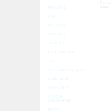
возможными или возникшими потерями и
Перед
услугами, доступными на или полученными
появи
РОССИЯ 1
информацию или ссылки на внешние ресу
2.7. Пользователь принимает положение о 
Администрация Сайта не несет какой-либо 
НТВ
3. Прочие условия
КУЛЬТУРА
3.1. Все возможные споры, вытекающие и
Федерации.
РОССИЯ 2
3.2. Ничто в Соглашении не может поним
совместной деятельности, отношений лич
3.3. Признание судом какого-либо полож
ТВ-ЦЕНТР
Соглашения.
3.4. Бездействие со стороны Администра
ПЯТЫЙ КАНАЛ
позднее соответствующие действия в защи
ТНТ
Политика конфиденциальности и со
СТС - ПИРАМИДА-ТВ
ДОМАШНИЙ
НТВ+ СПОРТ
NATIONAL
GEOGRAPHIC
RENTV