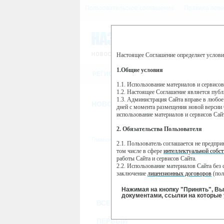
Пользовательское соглашение
Правила пове
Настоящее Соглашение определяет услови
Этот сайт использует сервис веб-ан
(далее — Яндекс).
1.Общие условия
РЕГИСТРАЦИЯ
Сервис Яндекс Метрика использует 
пользовательской активности.
1.1. Использование материалов и сервисо
1.2. Настоящее Соглашение является пуб
Собранная при помощи cookie инфор
1.3. Администрация Сайта вправе в любое
использовании вами данного сайта, 
НОВОСТИ
СТАТЬИ
ОБЪЯВЛЕНИ
Яндекс будет обрабатывать эту инфо
дней с момента размещения новой версии 
активности на сайте. Яндекс обраба
использование материалов и сервисов Сай
Вы можете отказаться от использова
2. Обязательства Пользователя
https://yandex.ru/support/metrika/gen
Главная
//
ТВ-программа
2.1. Пользователь соглашается не предпр
Нажимая на кнопку "Принять", Вы
том числе в сфере
интеллектуальной собст
работы Сайта и сервисов Сайта.
ПН
ВТ
2.2. Использование материалов Сайта без 
25 ноября
26 ноября
27
заключение
лицензионных договоров
(пол
2.3. При
цитировании
материалов Сайта, в
2.4. Комментарии и иные записи Пользова
Нажимая на кнопку "Принять", В
морали и нравственности.
документами, ссылки на которые 
ВСЕ КАНАЛЫ
2.5. Пользователь предупрежден о том, чт
содержаться на сайте.
2.6. Пользователь согласен с тем, что Ад
ПЕРВЫЙ