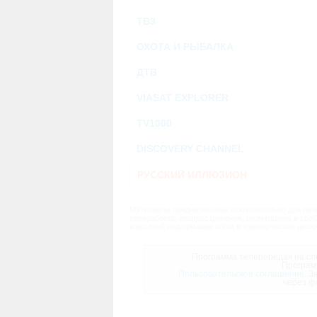
ТВ3
ОХОТА И РЫБАЛКА
ДТВ
VIASAT EXPLORER
TV1000
DISCOVERY CHANNEL
РУССКИЙ ИЛЛЮЗИОН
Материалы предназначены исключительно для личн
переработка, распространение, размещение в своб
массовой информации и/или в коммерческих целях
Программа телепередач на сле
Програм
Пользовательское соглашение.
За
через ф