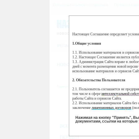
Пользовательское соглашение
Правила пове
Настоящее Соглашение определяет услови
Этот сайт использует сервис веб-ан
(далее — Яндекс).
1.Общие условия
РЕГИСТРАЦИЯ
Сервис Яндекс Метрика использует 
пользовательской активности.
1.1. Использование материалов и сервисо
1.2. Настоящее Соглашение является пуб
Собранная при помощи cookie инфор
1.3. Администрация Сайта вправе в любое
использовании вами данного сайта, 
НОВОСТИ
СТАТЬИ
ОБЪЯВЛЕНИ
Яндекс будет обрабатывать эту инфо
дней с момента размещения новой версии 
активности на сайте. Яндекс обраба
использование материалов и сервисов Сай
Вы можете отказаться от использова
2. Обязательства Пользователя
https://yandex.ru/support/metrika/gen
Главная
//
ТВ-программа
2.1. Пользователь соглашается не предпр
Нажимая на кнопку "Принять", Вы
том числе в сфере
интеллектуальной собст
работы Сайта и сервисов Сайта.
ВТ
ПН
2.2. Использование материалов Сайта без 
19 ноября
20
18 ноября
заключение
лицензионных договоров
(пол
2.3. При
цитировании
материалов Сайта, в
2.4. Комментарии и иные записи Пользова
Нажимая на кнопку "Принять", В
морали и нравственности.
документами, ссылки на которые 
ВСЕ КАНАЛЫ
2.5. Пользователь предупрежден о том, чт
содержаться на сайте.
2.6. Пользователь согласен с тем, что Ад
ПЕРВЫЙ