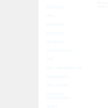
возможными или возникшими потерями и
Перед
услугами, доступными на или полученными
появи
РОССИЯ 1
информацию или ссылки на внешние ресу
2.7. Пользователь принимает положение о 
Администрация Сайта не несет какой-либо 
НТВ
3. Прочие условия
КУЛЬТУРА
3.1. Все возможные споры, вытекающие и
Федерации.
РОССИЯ 2
3.2. Ничто в Соглашении не может поним
совместной деятельности, отношений лич
3.3. Признание судом какого-либо полож
ТВ-ЦЕНТР
Соглашения.
3.4. Бездействие со стороны Администра
ПЯТЫЙ КАНАЛ
позднее соответствующие действия в защи
ТНТ
Политика конфиденциальности и со
СТС - ПИРАМИДА-ТВ
ДОМАШНИЙ
НТВ+ СПОРТ
NATIONAL
GEOGRAPHIC
RENTV