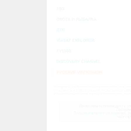
ТВ3
ОХОТА И РЫБАЛКА
ДТВ
VIASAT EXPLORER
TV1000
DISCOVERY CHANNEL
РУССКИЙ ИЛЛЮЗИОН
Материалы предназначены исключительно для личн
переработка, распространение, размещение в своб
массовой информации и/или в коммерческих целях
Программа телепередач на сле
Програм
Пользовательское соглашение.
За
через ф