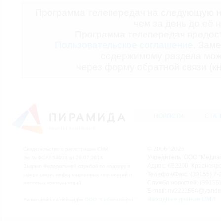
Программа телепередач на следующую н
чем за день до её 
Программа телепередач предо
Пользовательское соглашение.
Заме
содержимому раздела мож
через форму обратной связи (кн
НОВОСТИ
СТАТ
© 2006–2026
Свидетельство о регистрации СМИ
Учредитель: ООО "Медиа
Эл № ФС77-54913 от 26.07.2013
Адрес: 662200, Красноярск
Выдано Федеральной службой по надзору в
Телефон/Факс: (39155) 7-2
сфере связи, информационных технологий и
Служба новостей: (39155)
массовых коммуникаций.
E-mail: nv2221564@yande
Выходные данные СМИ
Размещено на площадке
ООО "Сибмедиафон"