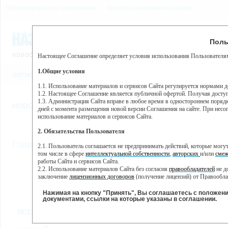
Пользовательское соглашение
Правила поведения на сайте
7 августа, пятница, 7:29
Предупр
Поль
Погода:
0°C, ночью 0°C
Настоящее Соглашение определяет условия использования Пользователям
Этот сайт использует сервис веб-аналитики Яндекс Метрика, пр
(далее — Яндекс).
1.Общие условия
РЕГИСТРАЦИЯ
ВО
Сервис Яндекс Метрика использует технологию “cookie” — неб
пользовательской активности.
1.1. Использование материалов и сервисов Сайта регулируется нормами 
1.2. Настоящее Соглашение является публичной офертой. Получая досту
Собранная при помощи cookie информация не может идентифици
1.3. Администрация Сайта вправе в любое время в одностороннем порядк
использовании вами данного сайта, собранная при помощи cooki
НОВОСТИ
СТАТЬИ
ОБЪЯВЛЕНИЯ
ВЕБКАМЕРЫ
ЕЩ
Яндекс будет обрабатывать эту информацию в интересах владель
дней с момента размещения новой версии Соглашения на сайте. При несог
активности на сайте. Яндекс обрабатывает эту информацию в п
использование материалов и сервисов Сайта.
Вы можете отказаться от использования cookies, выбрав соотв
2. Обязательства Пользователя
https://yandex.ru/support/metrika/general/opt-out.html Однако эт
//
Главная
ТВ-программа
2.1. Пользователь соглашается не предпринимать действий, которые мог
Нажимая на кнопку "Принять", Вы соглашаетесь на обработк
том числе в сфере
интеллектуальной собственности
,
авторских
и/или
смеж
работы Сайта и сервисов Сайта.
2.2. Использование материалов Сайта без согласия
правообладателей
не д
ПН
ВТ
СР
ЧТ
заключение
лицензионных договоров
(получение лицензий) от Правообла
11 февраля
12 февраля
13 февраля
14 февраля
15 
2.3. При
цитировании
материалов Сайта, включая охраняемые авторские пр
2.4. Комментарии и иные записи Пользователя на Сайте не должны вступ
Нажимая на кнопку "Принять", Вы соглашаетесь с положен
морали и нравственности.
документами, ссылки на которые указаны в соглашении.
Все
Сериалы
Фильм
2.5. Пользователь предупрежден о том, что Администрация Сайта не несе
ВСЕ КАНАЛЫ
содержаться на сайте.
2.6. Пользователь согласен с тем, что Администрация Сайта не несет от