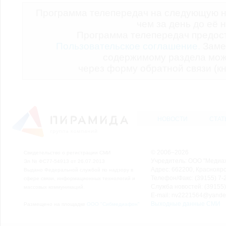
Программа телепередач на следующую н
чем за день до её 
Программа телепередач предо
Пользовательское соглашение.
Заме
содержимому раздела мож
через форму обратной связи (кн
НОВОСТИ
СТАТ
© 2006–2026
Свидетельство о регистрации СМИ
Учредитель: ООО "Медиа
Эл № ФС77-54913 от 26.07.2013
Адрес: 662200, Красноярск
Выдано Федеральной службой по надзору в
Телефон/Факс: (39155) 7-2
сфере связи, информационных технологий и
Служба новостей: (39155)
массовых коммуникаций.
E-mail: nv2221564@yande
Выходные данные СМИ
Размещено на площадке
ООО "Сибмедиафон"