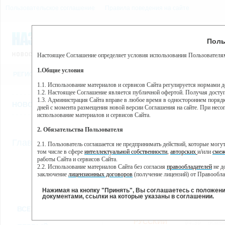
Пользовательское соглашение
Правила поведения на сайте
8 августа, суббота, 17:45
Предупр
Поль
Погода:
0°C, ночью 0°C
Настоящее Соглашение определяет условия использования Пользователям
Этот сайт использует сервис веб-аналитики Яндекс Метрика, пр
(далее — Яндекс).
1.Общие условия
РЕГИСТРАЦИЯ
ВО
Сервис Яндекс Метрика использует технологию “cookie” — неб
пользовательской активности.
1.1. Использование материалов и сервисов Сайта регулируется нормами 
1.2. Настоящее Соглашение является публичной офертой. Получая досту
Собранная при помощи cookie информация не может идентифици
1.3. Администрация Сайта вправе в любое время в одностороннем порядк
использовании вами данного сайта, собранная при помощи cooki
НОВОСТИ
СТАТЬИ
ОБЪЯВЛЕНИЯ
ВЕБКАМЕРЫ
ЕЩ
Яндекс будет обрабатывать эту информацию в интересах владель
дней с момента размещения новой версии Соглашения на сайте. При несог
активности на сайте. Яндекс обрабатывает эту информацию в п
использование материалов и сервисов Сайта.
Вы можете отказаться от использования cookies, выбрав соотв
2. Обязательства Пользователя
https://yandex.ru/support/metrika/general/opt-out.html Однако эт
//
Главная
ТВ-программа
2.1. Пользователь соглашается не предпринимать действий, которые мог
Нажимая на кнопку "Принять", Вы соглашаетесь на обработк
том числе в сфере
интеллектуальной собственности
,
авторских
и/или
смеж
работы Сайта и сервисов Сайта.
2.2. Использование материалов Сайта без согласия
правообладателей
не д
ПН
ВТ
СР
ЧТ
заключение
лицензионных договоров
(получение лицензий) от Правообла
07 января
08 января
09 января
10 января
11
2.3. При
цитировании
материалов Сайта, включая охраняемые авторские пр
2.4. Комментарии и иные записи Пользователя на Сайте не должны вступ
Нажимая на кнопку "Принять", Вы соглашаетесь с положен
морали и нравственности.
документами, ссылки на которые указаны в соглашении.
Все
Сериалы
Фильм
2.5. Пользователь предупрежден о том, что Администрация Сайта не несе
ВСЕ КАНАЛЫ
содержаться на сайте.
2.6. Пользователь согласен с тем, что Администрация Сайта не несет от
РУССКИЙ
04:30
Война