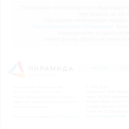
Программа телепередач на следующую н
чем за день до её 
Программа телепередач предо
Пользовательское соглашение.
Заме
содержимому раздела мож
через форму обратной связи (кн
НОВОСТИ
СТАТ
© 2006–2026
Свидетельство о регистрации СМИ
Учредитель: ООО "Медиа
Эл № ФС77-54913 от 26.07.2013
Адрес: 662200, Красноярск
Выдано Федеральной службой по надзору в
Телефон/Факс: (39155) 7-2
сфере связи, информационных технологий и
Служба новостей: (39155)
массовых коммуникаций.
E-mail: nv2221564@yande
Выходные данные СМИ
Размещено на площадке
ООО "Сибмедиафон"