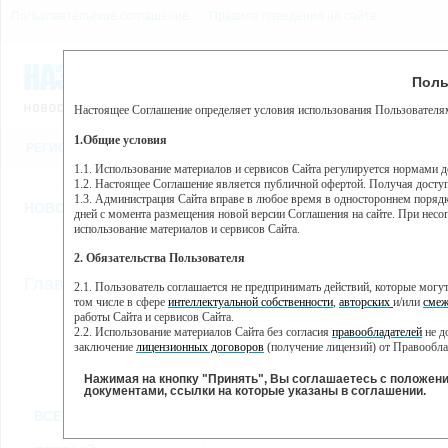
Пользовательское соглашение
Правила поведения на сайте
7 августа, пятница, 4:53
Предупр
Поль
Погода:
0°C, ночью 0°C
Настоящее Соглашение определяет условия использования Пользователям
Этот сайт использует сервис веб-аналитики Яндекс Метрика, пр
(далее — Яндекс).
1.Общие условия
РЕГИСТРАЦИЯ
ВО
Сервис Яндекс Метрика использует технологию “cookie” — неб
пользовательской активности.
1.1. Использование материалов и сервисов Сайта регулируется нормами 
1.2. Настоящее Соглашение является публичной офертой. Получая досту
Собранная при помощи cookie информация не может идентифици
1.3. Администрация Сайта вправе в любое время в одностороннем порядк
использовании вами данного сайта, собранная при помощи cooki
НОВОСТИ
СТАТЬИ
ОБЪЯВЛЕНИЯ
ВЕБКАМЕРЫ
ЕЩ
Яндекс будет обрабатывать эту информацию в интересах владель
дней с момента размещения новой версии Соглашения на сайте. При несог
активности на сайте. Яндекс обрабатывает эту информацию в п
использование материалов и сервисов Сайта.
Вы можете отказаться от использования cookies, выбрав соотв
2. Обязательства Пользователя
https://yandex.ru/support/metrika/general/opt-out.html Однако эт
//
Главная
ТВ-программа
2.1. Пользователь соглашается не предпринимать действий, которые мог
Нажимая на кнопку "Принять", Вы соглашаетесь на обработк
том числе в сфере
интеллектуальной собственности
,
авторских
и/или
смеж
работы Сайта и сервисов Сайта.
2.2. Использование материалов Сайта без согласия
правообладателей
не д
ПН
ВТ
СР
ЧТ
заключение
лицензионных договоров
(получение лицензий) от Правообла
23 мая
24 мая
25 мая
26 мая
2
2.3. При
цитировании
материалов Сайта, включая охраняемые авторские пр
2.4. Комментарии и иные записи Пользователя на Сайте не должны вступ
Нажимая на кнопку "Принять", Вы соглашаетесь с положен
морали и нравственности.
документами, ссылки на которые указаны в соглашении.
Все
Сериалы
Фильм
2.5. Пользователь предупрежден о том, что Администрация Сайта не несе
ВСЕ КАНАЛЫ
содержаться на сайте.
2.6. Пользователь согласен с тем, что Администрация Сайта не несет от