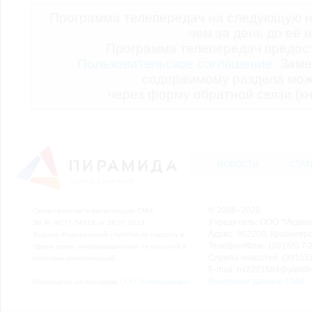
Программа телепередач на следующую н
чем за день до её 
Программа телепередач предо
Пользовательское соглашение.
Заме
содержимому раздела мож
через форму обратной связи (кн
НОВОСТИ
СТАТ
© 2006–2026
Свидетельство о регистрации СМИ
Учредитель: ООО "Медиа
Эл № ФС77-54913 от 26.07.2013
Адрес: 662200, Красноярск
Выдано Федеральной службой по надзору в
Телефон/Факс: (39155) 7-2
сфере связи, информационных технологий и
Служба новостей: (39155)
массовых коммуникаций.
E-mail: nv2221564@yande
Выходные данные СМИ
Размещено на площадке
ООО "Сибмедиафон"