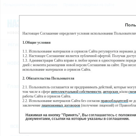
Пользовательское соглашение
Правила поведения на сайте
7 августа, пятница, 23:50
Предупр
Поль
Погода:
0°C, ночью 0°C
Настоящее Соглашение определяет условия использования Пользователям
Этот сайт использует сервис веб-аналитики Яндекс Метрика, пр
(далее — Яндекс).
1.Общие условия
РЕГИСТРАЦИЯ
ВО
Сервис Яндекс Метрика использует технологию “cookie” — неб
пользовательской активности.
1.1. Использование материалов и сервисов Сайта регулируется нормами 
1.2. Настоящее Соглашение является публичной офертой. Получая досту
Собранная при помощи cookie информация не может идентифици
1.3. Администрация Сайта вправе в любое время в одностороннем порядк
использовании вами данного сайта, собранная при помощи cooki
НОВОСТИ
СТАТЬИ
ОБЪЯВЛЕНИЯ
ВЕБКАМЕРЫ
ЕЩ
Яндекс будет обрабатывать эту информацию в интересах владель
дней с момента размещения новой версии Соглашения на сайте. При несог
активности на сайте. Яндекс обрабатывает эту информацию в п
использование материалов и сервисов Сайта.
Вы можете отказаться от использования cookies, выбрав соотв
2. Обязательства Пользователя
https://yandex.ru/support/metrika/general/opt-out.html Однако эт
//
Главная
ТВ-программа
2.1. Пользователь соглашается не предпринимать действий, которые мог
Нажимая на кнопку "Принять", Вы соглашаетесь на обработк
том числе в сфере
интеллектуальной собственности
,
авторских
и/или
смеж
работы Сайта и сервисов Сайта.
2.2. Использование материалов Сайта без согласия
правообладателей
не д
ПН
ВТ
ЧТ
СР
заключение
лицензионных договоров
(получение лицензий) от Правообла
25 ноября
26 ноября
28 ноября
29
27 ноября
2.3. При
цитировании
материалов Сайта, включая охраняемые авторские пр
2.4. Комментарии и иные записи Пользователя на Сайте не должны вступ
Нажимая на кнопку "Принять", Вы соглашаетесь с положен
морали и нравственности.
документами, ссылки на которые указаны в соглашении.
Все
Сериалы
Фильм
2.5. Пользователь предупрежден о том, что Администрация Сайта не несе
ВСЕ КАНАЛЫ
содержаться на сайте.
2.6. Пользователь согласен с тем, что Администрация Сайта не несет от