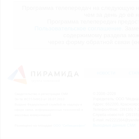
Программа телепередач на следующую н
чем за день до её 
Программа телепередач предо
Пользовательское соглашение.
Заме
содержимому раздела мож
через форму обратной связи (кн
НОВОСТИ
СТАТ
© 2006–2026
Свидетельство о регистрации СМИ
Учредитель: ООО "Медиа
Эл № ФС77-54913 от 26.07.2013
Адрес: 662200, Красноярск
Выдано Федеральной службой по надзору в
Телефон/Факс: (39155) 7-2
сфере связи, информационных технологий и
Служба новостей: (39155)
массовых коммуникаций.
E-mail: nv2221564@yande
Выходные данные СМИ
Размещено на площадке
ООО "Сибмедиафон"