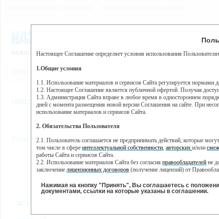
Пользовательское соглашение
Правила поведения на сайте
6 августа, четверг, 0:01
Предупр
Поль
Погода:
0°C, ночью 0°C
Настоящее Соглашение определяет условия использования Пользователям
Этот сайт использует сервис веб-аналитики Яндекс Метрика, пр
(далее — Яндекс).
1.Общие условия
РЕГИСТРАЦИЯ
ВО
Сервис Яндекс Метрика использует технологию “cookie” — неб
пользовательской активности.
1.1. Использование материалов и сервисов Сайта регулируется нормами 
1.2. Настоящее Соглашение является публичной офертой. Получая досту
Собранная при помощи cookie информация не может идентифици
1.3. Администрация Сайта вправе в любое время в одностороннем порядк
использовании вами данного сайта, собранная при помощи cooki
НОВОСТИ
СТАТЬИ
ОБЪЯВЛЕНИЯ
ВЕБКАМЕРЫ
ЕЩ
Яндекс будет обрабатывать эту информацию в интересах владель
дней с момента размещения новой версии Соглашения на сайте. При несог
активности на сайте. Яндекс обрабатывает эту информацию в п
использование материалов и сервисов Сайта.
Вы можете отказаться от использования cookies, выбрав соотв
2. Обязательства Пользователя
https://yandex.ru/support/metrika/general/opt-out.html Однако эт
//
Главная
ТВ-программа
2.1. Пользователь соглашается не предпринимать действий, которые мог
Нажимая на кнопку "Принять", Вы соглашаетесь на обработк
том числе в сфере
интеллектуальной собственности
,
авторских
и/или
смеж
работы Сайта и сервисов Сайта.
2.2. Использование материалов Сайта без согласия
правообладателей
не д
ПН
ВТ
СР
ЧТ
заключение
лицензионных договоров
(получение лицензий) от Правообла
18 ноября
19 ноября
20 ноября
21 ноября
22
2.3. При
цитировании
материалов Сайта, включая охраняемые авторские пр
2.4. Комментарии и иные записи Пользователя на Сайте не должны вступ
Нажимая на кнопку "Принять", Вы соглашаетесь с положен
морали и нравственности.
документами, ссылки на которые указаны в соглашении.
Все
Сериалы
Фильм
2.5. Пользователь предупрежден о том, что Администрация Сайта не несе
ВСЕ КАНАЛЫ
содержаться на сайте.
2.6. Пользователь согласен с тем, что Администрация Сайта не несет от