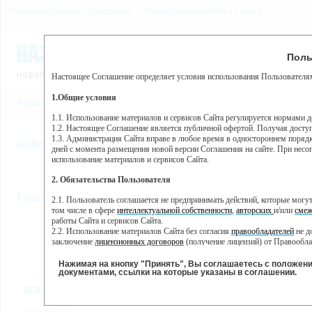
Пользовательское соглашение
Правила поведения на сайте
8 августа, суббота, 23:25
Предупр
Поль
Погода:
0°C, ночью 0°C
Настоящее Соглашение определяет условия использования Пользователям
Этот сайт использует сервис веб-аналитики Яндекс Метрика, пр
(далее — Яндекс).
1.Общие условия
РЕГИСТРАЦИЯ
ВО
Сервис Яндекс Метрика использует технологию “cookie” — неб
пользовательской активности.
1.1. Использование материалов и сервисов Сайта регулируется нормами 
1.2. Настоящее Соглашение является публичной офертой. Получая досту
Собранная при помощи cookie информация не может идентифици
1.3. Администрация Сайта вправе в любое время в одностороннем порядк
использовании вами данного сайта, собранная при помощи cooki
НОВОСТИ
СТАТЬИ
ОБЪЯВЛЕНИЯ
ВЕБКАМЕРЫ
ЕЩ
Яндекс будет обрабатывать эту информацию в интересах владель
дней с момента размещения новой версии Соглашения на сайте. При несог
активности на сайте. Яндекс обрабатывает эту информацию в п
использование материалов и сервисов Сайта.
Вы можете отказаться от использования cookies, выбрав соотв
2. Обязательства Пользователя
https://yandex.ru/support/metrika/general/opt-out.html Однако эт
//
Главная
ТВ-программа
2.1. Пользователь соглашается не предпринимать действий, которые мог
Нажимая на кнопку "Принять", Вы соглашаетесь на обработк
том числе в сфере
интеллектуальной собственности
,
авторских
и/или
смеж
работы Сайта и сервисов Сайта.
2.2. Использование материалов Сайта без согласия
правообладателей
не д
ПН
ВТ
СР
ЧТ
заключение
лицензионных договоров
(получение лицензий) от Правообла
28 января
29 января
30 января
31 января
01 
2.3. При
цитировании
материалов Сайта, включая охраняемые авторские пр
2.4. Комментарии и иные записи Пользователя на Сайте не должны вступ
Нажимая на кнопку "Принять", Вы соглашаетесь с положен
морали и нравственности.
документами, ссылки на которые указаны в соглашении.
Все
Сериалы
Фильм
2.5. Пользователь предупрежден о том, что Администрация Сайта не несе
ВСЕ КАНАЛЫ
содержаться на сайте.
2.6. Пользователь согласен с тем, что Администрация Сайта не несет от