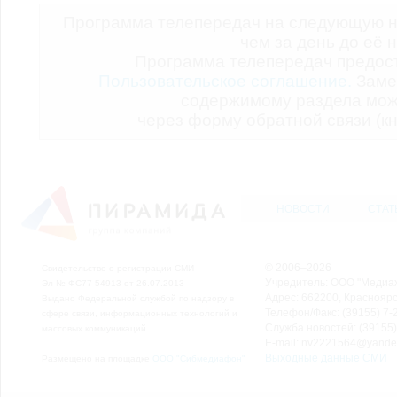
Программа телепередач на следующую н
чем за день до её 
Программа телепередач предо
Пользовательское соглашение.
Заме
содержимому раздела мож
через форму обратной связи (кн
НОВОСТИ
СТАТ
© 2006–2026
Свидетельство о регистрации СМИ
Учредитель: ООО "Медиа
Эл № ФС77-54913 от 26.07.2013
Адрес: 662200, Красноярск
Выдано Федеральной службой по надзору в
Телефон/Факс: (39155) 7-2
сфере связи, информационных технологий и
Служба новостей: (39155)
массовых коммуникаций.
E-mail: nv2221564@yande
Выходные данные СМИ
Размещено на площадке
ООО "Сибмедиафон"