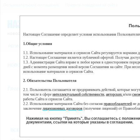
Пользовательское соглашение
Правила поведения на сайте
9 августа, воскресенье, 9
Предупр
Поль
Погода:
0°C, ночью 0°C
Настоящее Соглашение определяет условия использования Пользователям
Этот сайт использует сервис веб-аналитики Яндекс Метрика, пр
(далее — Яндекс).
1.Общие условия
РЕГИСТРАЦИЯ
ВО
Сервис Яндекс Метрика использует технологию “cookie” — неб
пользовательской активности.
1.1. Использование материалов и сервисов Сайта регулируется нормами 
1.2. Настоящее Соглашение является публичной офертой. Получая досту
Собранная при помощи cookie информация не может идентифици
1.3. Администрация Сайта вправе в любое время в одностороннем порядк
использовании вами данного сайта, собранная при помощи cooki
НОВОСТИ
СТАТЬИ
ОБЪЯВЛЕНИЯ
ВЕБКАМЕРЫ
ЕЩ
Яндекс будет обрабатывать эту информацию в интересах владель
дней с момента размещения новой версии Соглашения на сайте. При несог
активности на сайте. Яндекс обрабатывает эту информацию в п
использование материалов и сервисов Сайта.
Вы можете отказаться от использования cookies, выбрав соотв
2. Обязательства Пользователя
https://yandex.ru/support/metrika/general/opt-out.html Однако эт
//
Главная
ТВ-программа
2.1. Пользователь соглашается не предпринимать действий, которые мог
Нажимая на кнопку "Принять", Вы соглашаетесь на обработк
том числе в сфере
интеллектуальной собственности
,
авторских
и/или
смеж
работы Сайта и сервисов Сайта.
2.2. Использование материалов Сайта без согласия
правообладателей
не д
ВТ
СР
ЧТ
ПН
заключение
лицензионных договоров
(получение лицензий) от Правообла
31 мая
01 июня
02 июня
0
30 мая
2.3. При
цитировании
материалов Сайта, включая охраняемые авторские пр
2.4. Комментарии и иные записи Пользователя на Сайте не должны вступ
Нажимая на кнопку "Принять", Вы соглашаетесь с положен
морали и нравственности.
документами, ссылки на которые указаны в соглашении.
Все
Сериалы
Фильм
2.5. Пользователь предупрежден о том, что Администрация Сайта не несе
ВСЕ КАНАЛЫ
содержаться на сайте.
2.6. Пользователь согласен с тем, что Администрация Сайта не несет от