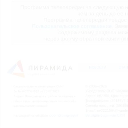
Программа телепередач на следующую н
чем за день до её 
Программа телепередач предо
Пользовательское соглашение.
Заме
содержимому раздела мож
через форму обратной связи (кн
НОВОСТИ
СТАТ
© 2006–2026
Свидетельство о регистрации СМИ
Учредитель: ООО "Медиа
Эл № ФС77-54913 от 26.07.2013
Адрес: 662200, Красноярск
Выдано Федеральной службой по надзору в
Телефон/Факс: (39155) 7-2
сфере связи, информационных технологий и
Служба новостей: (39155)
массовых коммуникаций.
E-mail: nv2221564@yande
Выходные данные СМИ
Размещено на площадке
ООО "Сибмедиафон"