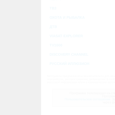
ТВ3
ОХОТА И РЫБАЛКА
ДТВ
VIASAT EXPLORER
TV1000
DISCOVERY CHANNEL
РУССКИЙ ИЛЛЮЗИОН
Материалы предназначены исключительно для личн
переработка, распространение, размещение в своб
массовой информации и/или в коммерческих целях
Программа телепередач на сле
Програм
Пользовательское соглашение.
За
через ф