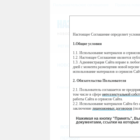
Пользовательское соглашение
Правила пове
Настоящее Соглашение определяет услови
Этот сайт использует сервис веб-ан
(далее — Яндекс).
1.Общие условия
РЕГИСТРАЦИЯ
Сервис Яндекс Метрика использует 
пользовательской активности.
1.1. Использование материалов и сервисо
1.2. Настоящее Соглашение является пуб
Собранная при помощи cookie инфор
1.3. Администрация Сайта вправе в любое
использовании вами данного сайта, 
НОВОСТИ
СТАТЬИ
ОБЪЯВЛЕНИ
Яндекс будет обрабатывать эту инфо
дней с момента размещения новой версии 
активности на сайте. Яндекс обраба
использование материалов и сервисов Сай
Вы можете отказаться от использова
2. Обязательства Пользователя
https://yandex.ru/support/metrika/gen
Главная
//
ТВ-программа
2.1. Пользователь соглашается не предпр
Нажимая на кнопку "Принять", Вы
том числе в сфере
интеллектуальной собст
работы Сайта и сервисов Сайта.
ПН
ВТ
2.2. Использование материалов Сайта без 
23 мая
24 мая
2
заключение
лицензионных договоров
(пол
2.3. При
цитировании
материалов Сайта, в
2.4. Комментарии и иные записи Пользова
Нажимая на кнопку "Принять", В
морали и нравственности.
документами, ссылки на которые 
ВСЕ КАНАЛЫ
2.5. Пользователь предупрежден о том, чт
содержаться на сайте.
2.6. Пользователь согласен с тем, что Ад
ПЕРВЫЙ