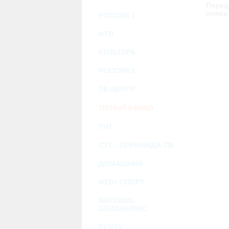
возможными или возникшими потерями и
Перед
услугами, доступными на или полученными
появи
РОССИЯ 1
информацию или ссылки на внешние ресу
2.7. Пользователь принимает положение о 
Администрация Сайта не несет какой-либо 
НТВ
3. Прочие условия
КУЛЬТУРА
3.1. Все возможные споры, вытекающие и
Федерации.
РОССИЯ 2
3.2. Ничто в Соглашении не может поним
совместной деятельности, отношений лич
3.3. Признание судом какого-либо полож
ТВ-ЦЕНТР
Соглашения.
3.4. Бездействие со стороны Администра
ПЯТЫЙ КАНАЛ
позднее соответствующие действия в защи
ТНТ
Политика конфиденциальности и со
СТС - ПИРАМИДА-ТВ
ДОМАШНИЙ
НТВ+ СПОРТ
NATIONAL
GEOGRAPHIC
RENTV