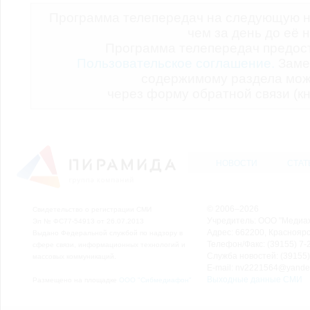
Программа телепередач на следующую н
чем за день до её 
Программа телепередач предо
Пользовательское соглашение.
Заме
содержимому раздела мож
через форму обратной связи (кн
НОВОСТИ
СТАТ
© 2006–2026
Свидетельство о регистрации СМИ
Учредитель: ООО "Медиа
Эл № ФС77-54913 от 26.07.2013
Адрес: 662200, Красноярск
Выдано Федеральной службой по надзору в
Телефон/Факс: (39155) 7-2
сфере связи, информационных технологий и
Служба новостей: (39155)
массовых коммуникаций.
E-mail: nv2221564@yande
Выходные данные СМИ
Размещено на площадке
ООО "Сибмедиафон"