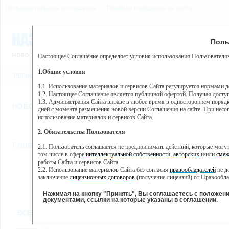
Пользовательское соглашение
Правила поведения на сайте
7 августа, пятница, 10:08
Предупр
Поль
Погода:
0°C, ночью 0°C
Настоящее Соглашение определяет условия использования Пользователям
Этот сайт использует сервис веб-аналитики Яндекс Метрика, пр
(далее — Яндекс).
1.Общие условия
РЕГИСТРАЦИЯ
ВО
Сервис Яндекс Метрика использует технологию “cookie” — неб
пользовательской активности.
1.1. Использование материалов и сервисов Сайта регулируется нормами 
1.2. Настоящее Соглашение является публичной офертой. Получая досту
Собранная при помощи cookie информация не может идентифици
1.3. Администрация Сайта вправе в любое время в одностороннем порядк
использовании вами данного сайта, собранная при помощи cooki
НОВОСТИ
СТАТЬИ
ОБЪЯВЛЕНИЯ
ВЕБКАМЕРЫ
ЕЩ
Яндекс будет обрабатывать эту информацию в интересах владель
дней с момента размещения новой версии Соглашения на сайте. При несог
активности на сайте. Яндекс обрабатывает эту информацию в п
использование материалов и сервисов Сайта.
Вы можете отказаться от использования cookies, выбрав соотв
2. Обязательства Пользователя
https://yandex.ru/support/metrika/general/opt-out.html Однако эт
//
Главная
ТВ-программа
2.1. Пользователь соглашается не предпринимать действий, которые мог
Нажимая на кнопку "Принять", Вы соглашаетесь на обработк
том числе в сфере
интеллектуальной собственности
,
авторских
и/или
смеж
работы Сайта и сервисов Сайта.
2.2. Использование материалов Сайта без согласия
правообладателей
не д
ПН
СР
ЧТ
ВТ
заключение
лицензионных договоров
(получение лицензий) от Правообла
23 мая
25 мая
26 мая
24 мая
2.3. При
цитировании
материалов Сайта, включая охраняемые авторские пр
2.4. Комментарии и иные записи Пользователя на Сайте не должны вступ
Нажимая на кнопку "Принять", Вы соглашаетесь с положен
морали и нравственности.
документами, ссылки на которые указаны в соглашении.
Все
Сериалы
Фильм
2.5. Пользователь предупрежден о том, что Администрация Сайта не несе
ВСЕ КАНАЛЫ
содержаться на сайте.
2.6. Пользователь согласен с тем, что Администрация Сайта не несет от