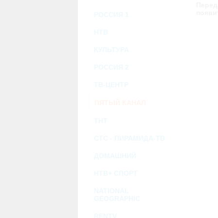
возможными или возникшими потерями и
Перед
услугами, доступными на или полученными
появи
РОССИЯ 1
информацию или ссылки на внешние ресу
2.7. Пользователь принимает положение о 
Администрация Сайта не несет какой-либо 
НТВ
3. Прочие условия
КУЛЬТУРА
3.1. Все возможные споры, вытекающие и
Федерации.
РОССИЯ 2
3.2. Ничто в Соглашении не может поним
совместной деятельности, отношений лич
3.3. Признание судом какого-либо полож
ТВ-ЦЕНТР
Соглашения.
3.4. Бездействие со стороны Администра
ПЯТЫЙ КАНАЛ
позднее соответствующие действия в защи
ТНТ
Политика конфиденциальности и со
СТС - ПИРАМИДА-ТВ
ДОМАШНИЙ
НТВ+ СПОРТ
NATIONAL
GEOGRAPHIC
RENTV