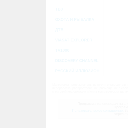
ТВ3
ОХОТА И РЫБАЛКА
ДТВ
VIASAT EXPLORER
TV1000
DISCOVERY CHANNEL
РУССКИЙ ИЛЛЮЗИОН
Материалы предназначены исключительно для личн
переработка, распространение, размещение в своб
массовой информации и/или в коммерческих целях
Программа телепередач на сле
Програм
Пользовательское соглашение.
За
через ф