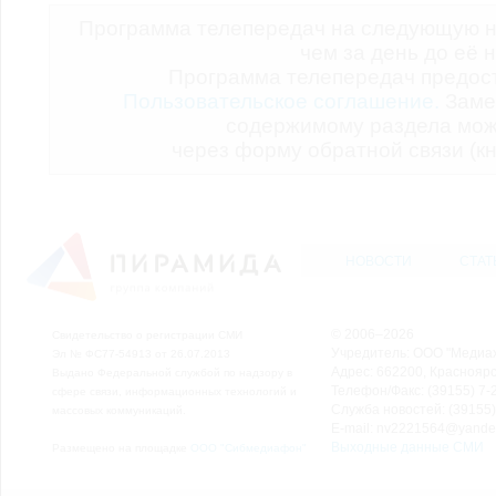
Программа телепередач на следующую н
чем за день до её 
Программа телепередач предо
Пользовательское соглашение.
Заме
содержимому раздела мож
через форму обратной связи (кн
НОВОСТИ
СТАТ
© 2006–2026
Свидетельство о регистрации СМИ
Учредитель: ООО "Медиа
Эл № ФС77-54913 от 26.07.2013
Адрес: 662200, Красноярск
Выдано Федеральной службой по надзору в
Телефон/Факс: (39155) 7-2
сфере связи, информационных технологий и
Служба новостей: (39155)
массовых коммуникаций.
E-mail: nv2221564@yande
Выходные данные СМИ
Размещено на площадке
ООО "Сибмедиафон"