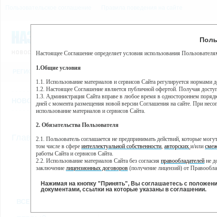
Пользовательское соглашение
Правила поведения на сайте
9 августа, воскресенье, 
Предупр
Поль
Погода:
0°C, ночью 0°C
Настоящее Соглашение определяет условия использования Пользователям
Этот сайт использует сервис веб-аналитики Яндекс Метрика, пр
(далее — Яндекс).
1.Общие условия
РЕГИСТРАЦИЯ
ВО
Сервис Яндекс Метрика использует технологию “cookie” — неб
пользовательской активности.
1.1. Использование материалов и сервисов Сайта регулируется нормами 
1.2. Настоящее Соглашение является публичной офертой. Получая досту
Собранная при помощи cookie информация не может идентифици
1.3. Администрация Сайта вправе в любое время в одностороннем порядк
использовании вами данного сайта, собранная при помощи cooki
НОВОСТИ
СТАТЬИ
ОБЪЯВЛЕНИЯ
ВЕБКАМЕРЫ
ЕЩ
Яндекс будет обрабатывать эту информацию в интересах владель
дней с момента размещения новой версии Соглашения на сайте. При несог
активности на сайте. Яндекс обрабатывает эту информацию в п
использование материалов и сервисов Сайта.
Вы можете отказаться от использования cookies, выбрав соотв
2. Обязательства Пользователя
https://yandex.ru/support/metrika/general/opt-out.html Однако эт
//
Главная
ТВ-программа
2.1. Пользователь соглашается не предпринимать действий, которые мог
Нажимая на кнопку "Принять", Вы соглашаетесь на обработк
том числе в сфере
интеллектуальной собственности
,
авторских
и/или
смеж
работы Сайта и сервисов Сайта.
2.2. Использование материалов Сайта без согласия
правообладателей
не д
ПН
ВТ
СР
ЧТ
заключение
лицензионных договоров
(получение лицензий) от Правообла
06 июня
07 июня
08 июня
09 июня
1
2.3. При
цитировании
материалов Сайта, включая охраняемые авторские пр
2.4. Комментарии и иные записи Пользователя на Сайте не должны вступ
Нажимая на кнопку "Принять", Вы соглашаетесь с положен
морали и нравственности.
документами, ссылки на которые указаны в соглашении.
Все
Сериалы
Фильм
2.5. Пользователь предупрежден о том, что Администрация Сайта не несе
ВСЕ КАНАЛЫ
содержаться на сайте.
2.6. Пользователь согласен с тем, что Администрация Сайта не несет от