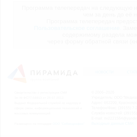
Программа телепередач на следующую н
чем за день до её 
Программа телепередач предо
Пользовательское соглашение.
Заме
содержимому раздела мож
через форму обратной связи (кн
НОВОСТИ
СТАТ
© 2006–2026
Свидетельство о регистрации СМИ
Учредитель: ООО "Медиа
Эл № ФС77-54913 от 26.07.2013
Адрес: 662200, Красноярск
Выдано Федеральной службой по надзору в
Телефон/Факс: (39155) 7-2
сфере связи, информационных технологий и
Служба новостей: (39155)
массовых коммуникаций.
E-mail: nv2221564@yande
Выходные данные СМИ
Размещено на площадке
ООО "Сибмедиафон"