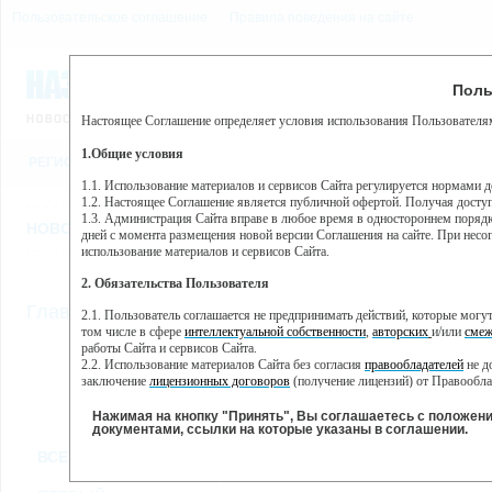
Пользовательское соглашение
Правила поведения на сайте
8 августа, суббота, 7:22
Предупр
Поль
Погода:
0°C, ночью 0°C
Настоящее Соглашение определяет условия использования Пользователям
Этот сайт использует сервис веб-аналитики Яндекс Метрика, пр
(далее — Яндекс).
1.Общие условия
РЕГИСТРАЦИЯ
ВО
Сервис Яндекс Метрика использует технологию “cookie” — неб
пользовательской активности.
1.1. Использование материалов и сервисов Сайта регулируется нормами 
1.2. Настоящее Соглашение является публичной офертой. Получая досту
Собранная при помощи cookie информация не может идентифици
1.3. Администрация Сайта вправе в любое время в одностороннем порядк
использовании вами данного сайта, собранная при помощи cooki
НОВОСТИ
СТАТЬИ
ОБЪЯВЛЕНИЯ
ВЕБКАМЕРЫ
ЕЩ
Яндекс будет обрабатывать эту информацию в интересах владель
дней с момента размещения новой версии Соглашения на сайте. При несог
активности на сайте. Яндекс обрабатывает эту информацию в п
использование материалов и сервисов Сайта.
Вы можете отказаться от использования cookies, выбрав соотв
2. Обязательства Пользователя
https://yandex.ru/support/metrika/general/opt-out.html Однако эт
//
Главная
ТВ-программа
2.1. Пользователь соглашается не предпринимать действий, которые мог
Нажимая на кнопку "Принять", Вы соглашаетесь на обработк
том числе в сфере
интеллектуальной собственности
,
авторских
и/или
смеж
работы Сайта и сервисов Сайта.
2.2. Использование материалов Сайта без согласия
правообладателей
не д
ПН
ВТ
СР
ЧТ
заключение
лицензионных договоров
(получение лицензий) от Правообла
30 мая
31 мая
01 июня
02 июня
0
2.3. При
цитировании
материалов Сайта, включая охраняемые авторские пр
2.4. Комментарии и иные записи Пользователя на Сайте не должны вступ
Нажимая на кнопку "Принять", Вы соглашаетесь с положен
морали и нравственности.
документами, ссылки на которые указаны в соглашении.
Все
Сериалы
Фильм
2.5. Пользователь предупрежден о том, что Администрация Сайта не несе
ВСЕ КАНАЛЫ
содержаться на сайте.
2.6. Пользователь согласен с тем, что Администрация Сайта не несет от