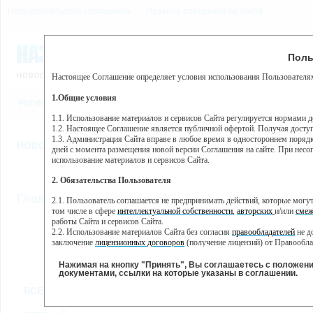
Пользовательское соглашение
Правила поведения на сайте
6 августа, четверг, 13:14
Предупр
Поль
Погода:
0°C, ночью 0°C
Настоящее Соглашение определяет условия использования Пользователям
Этот сайт использует сервис веб-аналитики Яндекс Метрика, пр
(далее — Яндекс).
1.Общие условия
РЕГИСТРАЦИЯ
ВО
Сервис Яндекс Метрика использует технологию “cookie” — неб
пользовательской активности.
1.1. Использование материалов и сервисов Сайта регулируется нормами 
1.2. Настоящее Соглашение является публичной офертой. Получая досту
Собранная при помощи cookie информация не может идентифици
1.3. Администрация Сайта вправе в любое время в одностороннем порядк
использовании вами данного сайта, собранная при помощи cooki
НОВОСТИ
СТАТЬИ
ОБЪЯВЛЕНИЯ
ВЕБКАМЕРЫ
ЕЩ
Яндекс будет обрабатывать эту информацию в интересах владель
дней с момента размещения новой версии Соглашения на сайте. При несог
активности на сайте. Яндекс обрабатывает эту информацию в п
использование материалов и сервисов Сайта.
Вы можете отказаться от использования cookies, выбрав соотв
2. Обязательства Пользователя
https://yandex.ru/support/metrika/general/opt-out.html Однако эт
//
Главная
ТВ-программа
2.1. Пользователь соглашается не предпринимать действий, которые мог
Нажимая на кнопку "Принять", Вы соглашаетесь на обработк
том числе в сфере
интеллектуальной собственности
,
авторских
и/или
смеж
работы Сайта и сервисов Сайта.
2.2. Использование материалов Сайта без согласия
правообладателей
не д
ПН
ВТ
ЧТ
СР
заключение
лицензионных договоров
(получение лицензий) от Правообла
04 февраля
05 февраля
07 февраля
08
06 февраля
2.3. При
цитировании
материалов Сайта, включая охраняемые авторские пр
2.4. Комментарии и иные записи Пользователя на Сайте не должны вступ
Нажимая на кнопку "Принять", Вы соглашаетесь с положен
морали и нравственности.
документами, ссылки на которые указаны в соглашении.
Все
Сериалы
Фильм
2.5. Пользователь предупрежден о том, что Администрация Сайта не несе
ВСЕ КАНАЛЫ
содержаться на сайте.
2.6. Пользователь согласен с тем, что Администрация Сайта не несет от