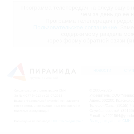
Программа телепередач на следующую н
чем за день до её 
Программа телепередач предо
Пользовательское соглашение.
Заме
содержимому раздела мож
через форму обратной связи (кн
НОВОСТИ
СТАТ
© 2006–2026
Свидетельство о регистрации СМИ
Учредитель: ООО "Медиа
Эл № ФС77-54913 от 26.07.2013
Адрес: 662200, Красноярск
Выдано Федеральной службой по надзору в
Телефон/Факс: (39155) 7-2
сфере связи, информационных технологий и
Служба новостей: (39155)
массовых коммуникаций.
E-mail: nv2221564@yande
Выходные данные СМИ
Размещено на площадке
ООО "Сибмедиафон"