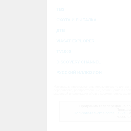
ТВ3
ОХОТА И РЫБАЛКА
ДТВ
VIASAT EXPLORER
TV1000
DISCOVERY CHANNEL
РУССКИЙ ИЛЛЮЗИОН
Материалы предназначены исключительно для личн
переработка, распространение, размещение в своб
массовой информации и/или в коммерческих целях
Программа телепередач на сле
Програм
Пользовательское соглашение.
За
через ф