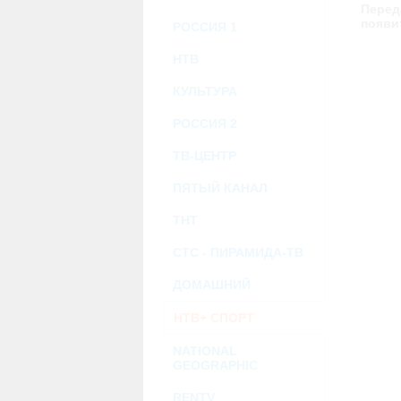
возможными или возникшими потерями и
Перед
услугами, доступными на или полученными
появи
РОССИЯ 1
информацию или ссылки на внешние ресу
2.7. Пользователь принимает положение о 
Администрация Сайта не несет какой-либо 
НТВ
3. Прочие условия
КУЛЬТУРА
3.1. Все возможные споры, вытекающие и
Федерации.
РОССИЯ 2
3.2. Ничто в Соглашении не может поним
совместной деятельности, отношений лич
3.3. Признание судом какого-либо полож
ТВ-ЦЕНТР
Соглашения.
3.4. Бездействие со стороны Администра
ПЯТЫЙ КАНАЛ
позднее соответствующие действия в защи
ТНТ
Политика конфиденциальности и со
СТС - ПИРАМИДА-ТВ
ДОМАШНИЙ
НТВ+ СПОРТ
NATIONAL
GEOGRAPHIC
RENTV