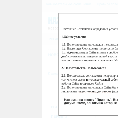
Пользовательское соглашение
Правила пове
Настоящее Соглашение определяет услови
Этот сайт использует сервис веб-ан
(далее — Яндекс).
1.Общие условия
РЕГИСТРАЦИЯ
Сервис Яндекс Метрика использует 
пользовательской активности.
1.1. Использование материалов и сервисо
1.2. Настоящее Соглашение является пуб
Собранная при помощи cookie инфор
1.3. Администрация Сайта вправе в любое
использовании вами данного сайта, 
НОВОСТИ
СТАТЬИ
ОБЪЯВЛЕНИ
Яндекс будет обрабатывать эту инфо
дней с момента размещения новой версии 
активности на сайте. Яндекс обраба
использование материалов и сервисов Сай
Вы можете отказаться от использова
2. Обязательства Пользователя
https://yandex.ru/support/metrika/gen
Главная
//
ТВ-программа
2.1. Пользователь соглашается не предпр
Нажимая на кнопку "Принять", Вы
том числе в сфере
интеллектуальной собст
работы Сайта и сервисов Сайта.
ВТ
ПН
2.2. Использование материалов Сайта без 
29 января
30
28 января
заключение
лицензионных договоров
(пол
2.3. При
цитировании
материалов Сайта, в
2.4. Комментарии и иные записи Пользова
Нажимая на кнопку "Принять", В
морали и нравственности.
документами, ссылки на которые 
ВСЕ КАНАЛЫ
2.5. Пользователь предупрежден о том, чт
содержаться на сайте.
2.6. Пользователь согласен с тем, что Ад
ПЕРВЫЙ